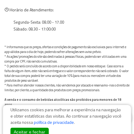
Horário de Atendimento:
Segunda-Sexta: 08.00 - 17.00
Sábado: 08.30 - 17:00:00
* Informamos que os preços, ofertas e condições de pagamento são exclusivos para internet e
app válidos para o dia de hoje, podendo sofrer alterações sem aviso prévio.
* As ações/promoções do site são destinadas à pessoas físicas, podendo ser utilizadas em uma
compra por CPF, não sendo cumulativas.
* O pedido será concluído de acordo com a disponibilidade em nosso estoque. Caso ocorra a
falta de algum item, este não será entregue e o valor correspondente não será cobrado. O valor
total de sua compra poderá ter uma variação de 10% (para mais ou menos) em virtude dos
produtos de peso variável.
* Para melhor atender nossos clientes, não vendemos por atacado e reservamo-nos o direito de
limitar, por cliente, a quantidade dos produtos com preços promocionais.
A venda e o consumo de bebidas alcoólicas são proibidos para menores de 18
anos.
Utilizamos cookies para melhorar a experiência na navegação
Bebida alcoólica pode causar dependência química e, em excesso, provoca graves males à saúde.
0
Beba com moderação
e obter estatísticas das visitas. Ao continuar a navegação você
aceita nossa
política de privacidade
.
Aceitar e fechar