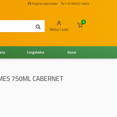
Regiões atendidas
(13) 99632-6649
0
Minha Conta
aria
Congelados
Bazar
MES 750ML CABERNET