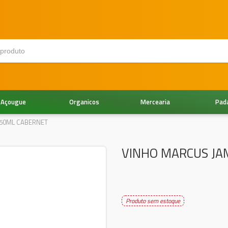
Açougue
Organicos
Mercearia
Pad
50ML CABERNET
VINHO MARCUS JA
Produto sem estoque