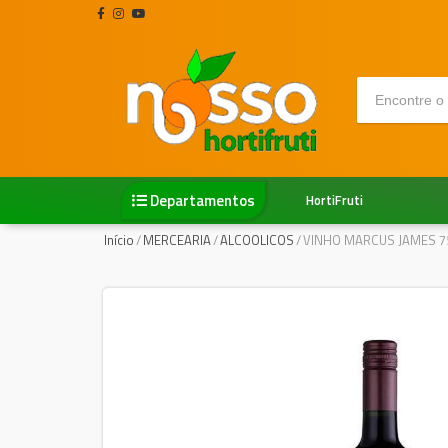
Departamentos
HortiFruti
Início
/
MERCEARIA
/
ALCOOLICOS
/
VINHO MARCUS JAMES 7