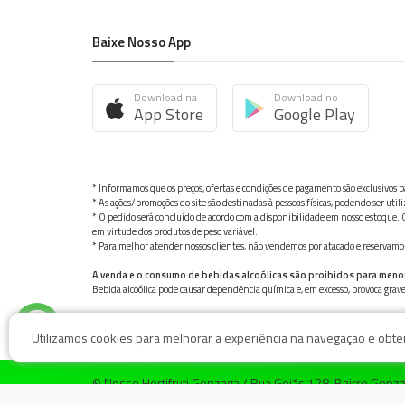
Baixe Nosso App
Download na
Download no
App Store
Google Play
* Informamos que os preços, ofertas e condições de pagamento são exclusivos pa
* As ações/promoções do site são destinadas à pessoas físicas, podendo ser ut
* O pedido será concluído de acordo com a disponibilidade em nosso estoque. C
em virtude dos produtos de peso variável.
* Para melhor atender nossos clientes, não vendemos por atacado e reservamo-n
A venda e o consumo de bebidas alcoólicas são proibidos para meno
Bebida alcoólica pode causar dependência química e, em excesso, provoca gra
Utilizamos cookies para melhorar a experiência na navegação e obter 
© Nosso Hortifruti Gonzaga / Rua Goiás 128, Bairro Gon