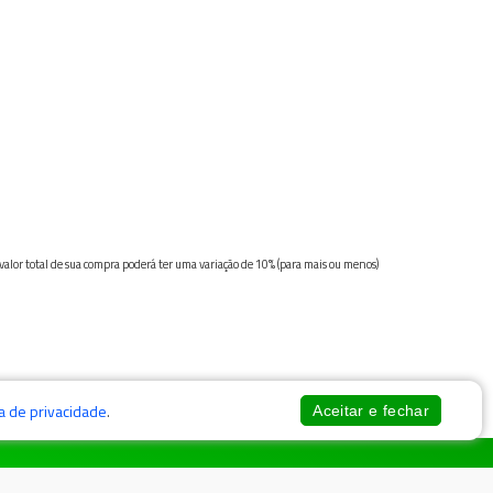
 valor total de sua compra poderá ter uma variação de 10% (para mais ou menos)
ca de privacidade
.
Aceitar e fechar