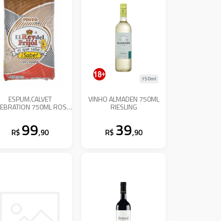
750ml
ESPUM.CALVET
VINHO ALMADEN 750ML
LEBRATION 750ML ROSE
RIESLING
BRUT
99
39
R$
,90
R$
,90