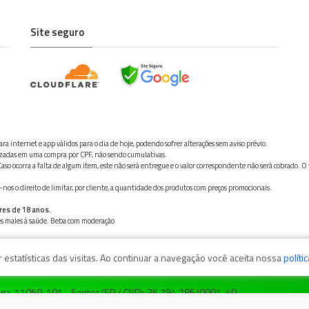
Site seguro
ra internet e app válidos para o dia de hoje, podendo sofrer alterações sem aviso prévio.
ilizadas em uma compra por CPF, não sendo cumulativas.
aso ocorra a falta de algum item, este não será entregue e o valor correspondente não será cobrado. O
os o direito de limitar, por cliente, a quantidade dos produtos com preços promocionais.
res de 18 anos.
ves males à saúde. Beba com moderação
estatísticas das visitas. Ao continuar a navegação você aceita nossa
políti
zaga, 11050-101 - Santos/SP / CNPJ: 35.794.786/0001-40