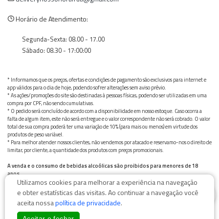
Horário de Atendimento:
Segunda-Sexta: 08.00 - 17.00
Sábado: 08.30 - 17:00:00
* Informamos que os preços, ofertas e condições de pagamento são exclusivos para internet e
app válidos para o dia de hoje, podendo sofrer alterações sem aviso prévio.
* As ações/promoções do site são destinadas à pessoas físicas, podendo ser utilizadas em uma
compra por CPF, não sendo cumulativas.
* O pedido será concluído de acordo com a disponibilidade em nosso estoque. Caso ocorra a
falta de algum item, este não será entregue e o valor correspondente não será cobrado. O valor
total de sua compra poderá ter uma variação de 10% (para mais ou menos) em virtude dos
produtos de peso variável.
* Para melhor atender nossos clientes, não vendemos por atacado e reservamo-nos o direito de
limitar, por cliente, a quantidade dos produtos com preços promocionais.
A venda e o consumo de bebidas alcoólicas são proibidos para menores de 18
anos.
Utilizamos cookies para melhorar a experiência na navegação
Bebida alcoólica pode causar dependência química e, em excesso, provoca graves males à saúde.
0
Beba com moderação
e obter estatísticas das visitas. Ao continuar a navegação você
aceita nossa
política de privacidade
.
Aceitar e fechar