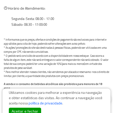
Horário de Atendimento:
Segunda-Sexta: 08.00 - 17.00
Sábado: 08.30 - 17:00:00
* Informamos que os preços, ofertas e condições de pagamento são exclusivos para internet e
app válidos para o dia de hoje, podendo sofrer alterações sem aviso prévio.
* As ações/promoções do site são destinadas à pessoas físicas, podendo ser utilizadas em uma
compra por CPF, não sendo cumulativas.
* O pedido será concluído de acordo com a disponibilidade em nosso estoque. Caso ocorra a
falta de algum item, este não será entregue e o valor correspondente não será cobrado. O valor
total de sua compra poderá ter uma variação de 10% (para mais ou menos) em virtude dos
produtos de peso variável.
* Para melhor atender nossos clientes, não vendemos por atacado e reservamo-nos o direito de
limitar, por cliente, a quantidade dos produtos com preços promocionais.
A venda e o consumo de bebidas alcoólicas são proibidos para menores de 18
anos.
Utilizamos cookies para melhorar a experiência na navegação
Bebida alcoólica pode causar dependência química e, em excesso, provoca graves males à saúde.
0
Beba com moderação
e obter estatísticas das visitas. Ao continuar a navegação você
aceita nossa
política de privacidade
.
Aceitar e fechar