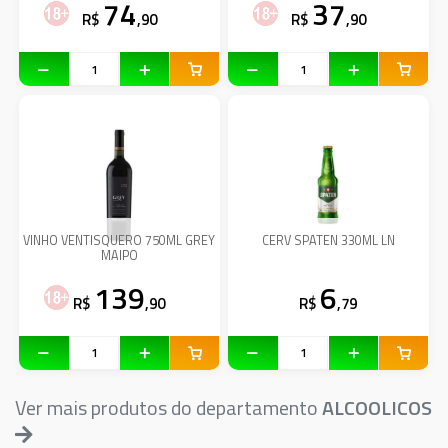
74
37
R$
,90
R$
,90
VINHO VENTISQUERO 750ML GREY
CERV SPATEN 330ML LN
MAIPO
139
6
R$
,90
R$
,79
Ver mais produtos do departamento
ALCOOLICOS