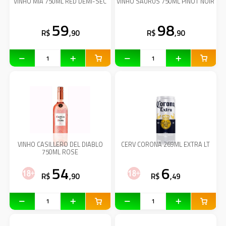
VINHO MIA 750ML RED DEMI-SEC
VINHO SAURUS 750ML PINOT NOIR
59
98
R$
,90
R$
,90
VINHO CASILLERO DEL DIABLO
CERV CORONA 269ML EXTRA LT
750ML ROSE
54
6
R$
,90
R$
,49