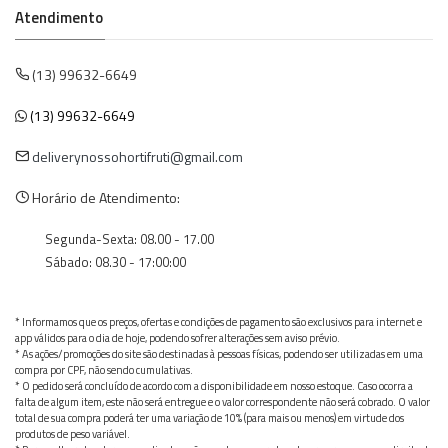
Atendimento
(13) 99632-6649
(13) 99632-6649
deliverynossohortifruti@gmail.com
Horário de Atendimento:
Segunda-Sexta: 08.00 - 17.00
Sábado: 08.30 - 17:00:00
* Informamos que os preços, ofertas e condições de pagamento são exclusivos para internet e
app válidos para o dia de hoje, podendo sofrer alterações sem aviso prévio.
* As ações/promoções do site são destinadas à pessoas físicas, podendo ser utilizadas em uma
compra por CPF, não sendo cumulativas.
* O pedido será concluído de acordo com a disponibilidade em nosso estoque. Caso ocorra a
falta de algum item, este não será entregue e o valor correspondente não será cobrado. O valor
total de sua compra poderá ter uma variação de 10% (para mais ou menos) em virtude dos
produtos de peso variável.