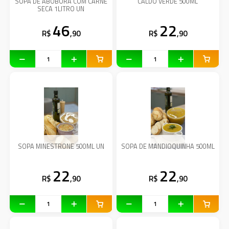
SOPA DE ABOBORA COM CARNE
CALDO VERDE 500ML
SECA 1LITRO UN
46
22
R$
,90
R$
,90
SOPA MINESTRONE 500ML UN
SOPA DE MANDIOQUINHA 500ML
22
22
R$
,90
R$
,90