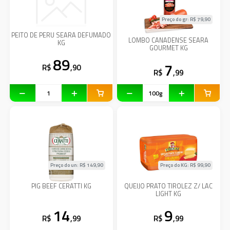
Preço do gr: R$
79,90
PEITO DE PERU SEARA DEFUMADO
LOMBO CANADENSE SEARA
KG
GOURMET KG
89
7
R$
,90
R$
,99
Preço do un: R$
149,90
Preço do KG: R$
99,90
PIG BEEF CERATTI KG
QUEIJO PRATO TIROLEZ Z/ LAC
LIGHT KG
14
9
R$
,99
R$
,99