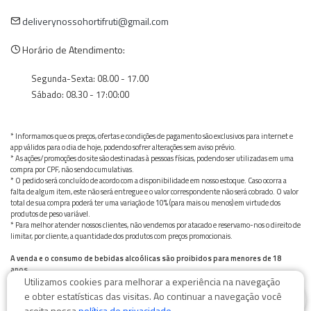
deliverynossohortifruti@gmail.com
Horário de Atendimento:
Segunda-Sexta: 08.00 - 17.00
Sábado: 08.30 - 17:00:00
* Informamos que os preços, ofertas e condições de pagamento são exclusivos para internet e
app válidos para o dia de hoje, podendo sofrer alterações sem aviso prévio.
* As ações/promoções do site são destinadas à pessoas físicas, podendo ser utilizadas em uma
compra por CPF, não sendo cumulativas.
* O pedido será concluído de acordo com a disponibilidade em nosso estoque. Caso ocorra a
falta de algum item, este não será entregue e o valor correspondente não será cobrado. O valor
total de sua compra poderá ter uma variação de 10% (para mais ou menos) em virtude dos
produtos de peso variável.
* Para melhor atender nossos clientes, não vendemos por atacado e reservamo-nos o direito de
limitar, por cliente, a quantidade dos produtos com preços promocionais.
A venda e o consumo de bebidas alcoólicas são proibidos para menores de 18
anos.
Utilizamos cookies para melhorar a experiência na navegação
Bebida alcoólica pode causar dependência química e, em excesso, provoca graves males à saúde.
0
Beba com moderação
e obter estatísticas das visitas. Ao continuar a navegação você
aceita nossa
política de privacidade
.