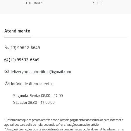
UTILIDADES
PEIXES
Atendimento
(13) 99632-6649
(13) 99632-6649
deliverynossohortifruti@gmail.com
Horário de Atendimento:
Segunda-Sexta: 08.00 - 17.00
Sábado: 08.30 - 17:00:00
* Informamos que os preços, ofertas e condições de pagamento são exclusivos para internet e
app válidos para o dia de hoje, podendo sofrer alterações sem aviso prévio.
* As ações/promoções do site são destinadas à pessoas físicas, podendo ser utilizadas em uma