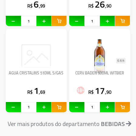
6
26
R$
,99
R$
,90
0.6 lt
AGUA CRISTALINS 510ML S/GAS
CERV BADEN 600ML WITBIER
1
17
R$
,69
R$
,90
Ver mais produtos do departamento
BEBIDAS