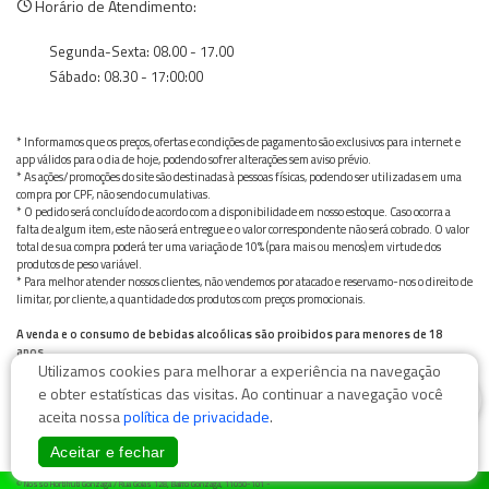
Horário de Atendimento:
Segunda-Sexta: 08.00 - 17.00
Sábado: 08.30 - 17:00:00
* Informamos que os preços, ofertas e condições de pagamento são exclusivos para internet e
app válidos para o dia de hoje, podendo sofrer alterações sem aviso prévio.
* As ações/promoções do site são destinadas à pessoas físicas, podendo ser utilizadas em uma
compra por CPF, não sendo cumulativas.
* O pedido será concluído de acordo com a disponibilidade em nosso estoque. Caso ocorra a
falta de algum item, este não será entregue e o valor correspondente não será cobrado. O valor
total de sua compra poderá ter uma variação de 10% (para mais ou menos) em virtude dos
produtos de peso variável.
* Para melhor atender nossos clientes, não vendemos por atacado e reservamo-nos o direito de
limitar, por cliente, a quantidade dos produtos com preços promocionais.
A venda e o consumo de bebidas alcoólicas são proibidos para menores de 18
anos.
Utilizamos cookies para melhorar a experiência na navegação
Bebida alcoólica pode causar dependência química e, em excesso, provoca graves males à saúde.
Beba com moderação
0
e obter estatísticas das visitas. Ao continuar a navegação você
aceita nossa
política de privacidade
.
Aceitar e fechar
© Nosso Hortifruti Gonzaga / Rua Goiás 128, Bairro Gonzaga, 11050-101 -