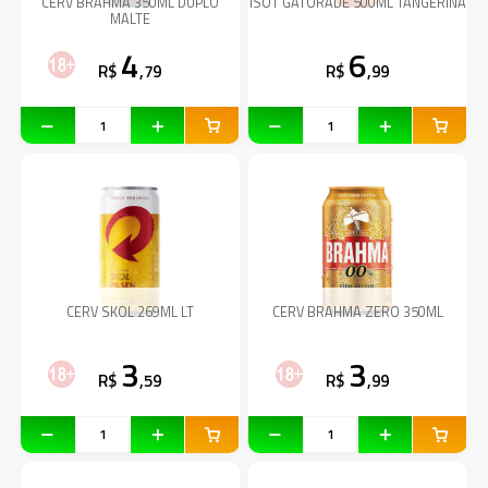
CERV BRAHMA 350ML DUPLO
ISOT GATORADE 500ML TANGERINA
MALTE
4
6
R$
,79
R$
,99
CERV SKOL 269ML LT
CERV BRAHMA ZERO 350ML
3
3
R$
,59
R$
,99