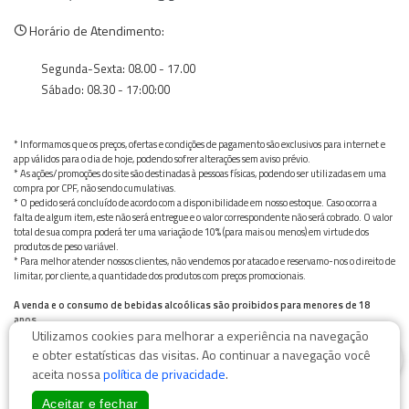
Horário de Atendimento:
Segunda-Sexta: 08.00 - 17.00
Sábado: 08.30 - 17:00:00
* Informamos que os preços, ofertas e condições de pagamento são exclusivos para internet e
app válidos para o dia de hoje, podendo sofrer alterações sem aviso prévio.
* As ações/promoções do site são destinadas à pessoas físicas, podendo ser utilizadas em uma
compra por CPF, não sendo cumulativas.
* O pedido será concluído de acordo com a disponibilidade em nosso estoque. Caso ocorra a
falta de algum item, este não será entregue e o valor correspondente não será cobrado. O valor
total de sua compra poderá ter uma variação de 10% (para mais ou menos) em virtude dos
produtos de peso variável.
* Para melhor atender nossos clientes, não vendemos por atacado e reservamo-nos o direito de
limitar, por cliente, a quantidade dos produtos com preços promocionais.
A venda e o consumo de bebidas alcoólicas são proibidos para menores de 18
anos.
Utilizamos cookies para melhorar a experiência na navegação
Bebida alcoólica pode causar dependência química e, em excesso, provoca graves males à saúde.
0
Beba com moderação
e obter estatísticas das visitas. Ao continuar a navegação você
aceita nossa
política de privacidade
.
Aceitar e fechar