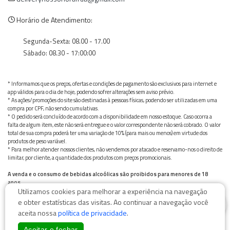
Horário de Atendimento:
Segunda-Sexta: 08.00 - 17.00
Sábado: 08.30 - 17:00:00
* Informamos que os preços, ofertas e condições de pagamento são exclusivos para internet e
app válidos para o dia de hoje, podendo sofrer alterações sem aviso prévio.
* As ações/promoções do site são destinadas à pessoas físicas, podendo ser utilizadas em uma
compra por CPF, não sendo cumulativas.
* O pedido será concluído de acordo com a disponibilidade em nosso estoque. Caso ocorra a
falta de algum item, este não será entregue e o valor correspondente não será cobrado. O valor
total de sua compra poderá ter uma variação de 10% (para mais ou menos) em virtude dos
produtos de peso variável.
* Para melhor atender nossos clientes, não vendemos por atacado e reservamo-nos o direito de
limitar, por cliente, a quantidade dos produtos com preços promocionais.
A venda e o consumo de bebidas alcoólicas são proibidos para menores de 18
anos.
Utilizamos cookies para melhorar a experiência na navegação
Bebida alcoólica pode causar dependência química e, em excesso, provoca graves males à saúde.
0
Beba com moderação
e obter estatísticas das visitas. Ao continuar a navegação você
aceita nossa
política de privacidade
.
Aceitar e fechar