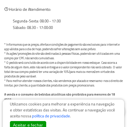
Horário de Atendimento:
Segunda-Sexta: 08.00 - 17.00
Sábado: 08.30 - 17:00:00
* Informamos que os preços, ofertas e condições de pagamento são exclusivos para internet e
app válidos para o dia de hoje, podendo sofrer alterações sem aviso prévio.
* As ações/promoções do site são destinadas à pessoas físicas, podendo ser utilizadas em uma
compra por CPF, não sendo cumulativas.
* O pedido será concluído de acordo com a disponibilidade em nosso estoque. Caso ocorra a
falta de algum item, este não será entregue e o valor correspondente não será cobrado. O valor
total de sua compra poderá ter uma variação de 10% (para mais ou menos) em virtude dos
produtos de peso variável.
* Para melhor atender nossos clientes, não vendemos por atacado e reservamo-nos o direito de
limitar, por cliente, a quantidade dos produtos com preços promocionais.
A venda e o consumo de bebidas alcoólicas são proibidos para menores de 18
anos.
Utilizamos cookies para melhorar a experiência na navegação
Bebida alcoólica pode causar dependência química e, em excesso, provoca graves males à saúde.
0
Beba com moderação
e obter estatísticas das visitas. Ao continuar a navegação você
aceita nossa
política de privacidade
.
Aceitar e fechar