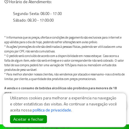
Horário de Atendimento:
Segunda-Sexta: 08.00 - 17.00
Sábado: 08.30 - 17:00:00
* Informamos que os preços, ofertas e condições de pagamento são exclusivos para internet e
app válidos para o dia de hoje, podendo sofrer alterações sem aviso prévio.
* As ações/promoções do site são destinadas à pessoas físicas, podendo ser utilizadas em uma
compra por CPF, não sendo cumulativas.
* O pedido será concluído de acordo com a disponibilidade em nosso estoque. Caso ocorra a
falta de algum item, este não será entregue e o valor correspondente não será cobrado. O valor
total de sua compra poderá ter uma variação de 10% (para mais ou menos) em virtude dos
produtos de peso variável.
* Para melhor atender nossos clientes, não vendemos por atacado e reservamo-nos o direito de
limitar, por cliente, a quantidade dos produtos com preços promocionais.
A venda e o consumo de bebidas alcoólicas são proibidos para menores de 18
anos.
Utilizamos cookies para melhorar a experiência na navegação
Bebida alcoólica pode causar dependência química e, em excesso, provoca graves males à saúde.
Beba com moderação
0
e obter estatísticas das visitas. Ao continuar a navegação você
aceita nossa
política de privacidade
.
Aceitar e fechar
© Nosso Hortifruti Gonzaga / Rua Goiás 128, Bairro Gonzaga, 11050-101 -