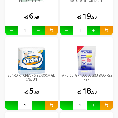
FILTRO MELITTA 102
SACOLA RETORNAVEL
6
19
R$
,49
R$
,90
GUARD KITCHEN FS 32X30CM GD
PANO COPERALCOOL 35U BACFREE
C/50UN
REF
5
18
R$
,69
R$
,90