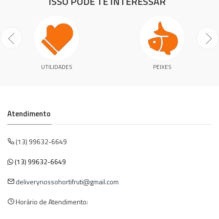
ISSO PODE TE INTERESSAR
UTILIDADES
PEIXES
Atendimento
(13) 99632-6649
(13) 99632-6649
deliverynossohortifruti@gmail.com
Horário de Atendimento: