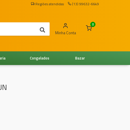
Regiões atendidas
(13) 99632-6649
0
Minha Conta
aria
Congelados
Bazar
UN