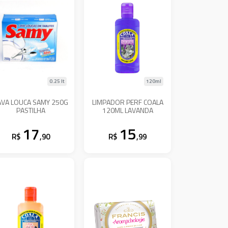
0.25 lt
120ml
AVA LOUCA SAMY 250G
LIMPADOR PERF COALA
PASTILHA
120ML LAVANDA
17
15
R$
,90
R$
,99