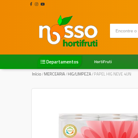
Departamentos
HortiFruti
Início
/
MERCEARIA
/
HIG/LIMPEZA
/
PAPEL HIG NEVE 4UN