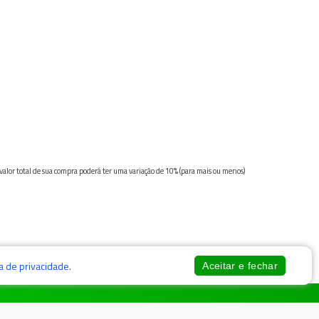
 valor total de sua compra poderá ter uma variação de 10% (para mais ou menos)
ca de privacidade
.
Aceitar e fechar