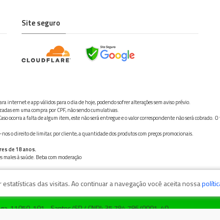
Site seguro
ra internet e app válidos para o dia de hoje, podendo sofrer alterações sem aviso prévio.
ilizadas em uma compra por CPF, não sendo cumulativas.
aso ocorra a falta de algum item, este não será entregue e o valor correspondente não será cobrado. O
os o direito de limitar, por cliente, a quantidade dos produtos com preços promocionais.
res de 18 anos.
ves males à saúde. Beba com moderação
estatísticas das visitas. Ao continuar a navegação você aceita nossa
políti
zaga, 11050-101 - Santos/SP / CNPJ: 35.794.786/0001-40