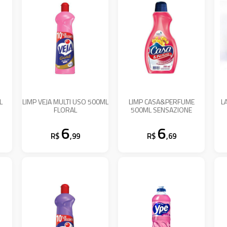
L
LIMP VEJA MULTI USO 500ML
LIMP CASA&PERFUME
L
FLORAL
500ML SENSAZIONE
6
6
R$
,99
R$
,69