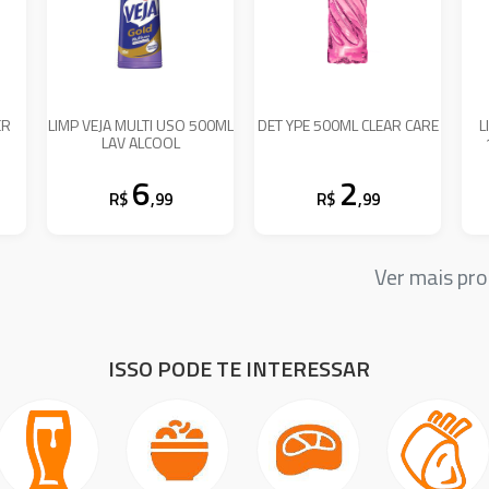
ER
LIMP VEJA MULTI USO 500ML
DET YPE 500ML CLEAR CARE
L
LAV ALCOOL
6
2
R$
,99
R$
,99
Ver mais pr
ISSO PODE TE INTERESSAR