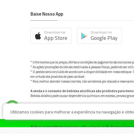
Baixe Nosso App
Download na
Download no
App Store
Google Play
* Informamos que os preços, ofertas e condições de pagamento são exclusivos pa
* As ações/promoções do site são destinadas à pessoas físicas, podendo ser ut
* O pedido será concluído de acordo com a disponibilidade em nosso estoque. C
em virtude dos produtos de peso variável.
* Para melhor atender nossos clientes, não vendemos por atacado e reservamo-n
A venda e o consumo de bebidas alcoólicas são proibidos para meno
Bebida alcoólica pode causar dependência química e, em excesso, provoca gra
Utilizamos cookies para melhorar a experiência na navegação e obter 
© Nosso Hortifruti Gonzaga / Rua Goiás 128, Bairro Gon