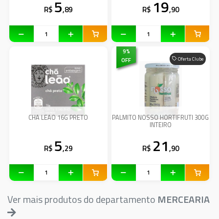
5
19
R$
,89
R$
,90
9
%
OFF
Oferta Clube
CHA LEAO 16G PRETO
PALMITO NOSSO HORTIFRUTI 300G
INTEIRO
5
21
R$
,29
R$
,90
Ver mais produtos do departamento
MERCEARIA