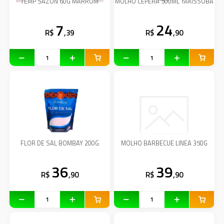
TEMP SAZON 60G MARROM
MOLHO CEPERA 500ML YAKISSOBA
7
24
R$
,39
R$
,90
FLOR DE SAL BOMBAY 200G
MOLHO BARBECUE LINEA 350G
36
39
R$
,90
R$
,90