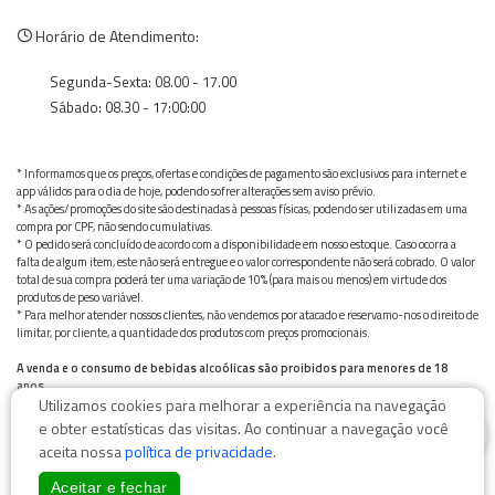
Horário de Atendimento:
Segunda-Sexta: 08.00 - 17.00
Sábado: 08.30 - 17:00:00
* Informamos que os preços, ofertas e condições de pagamento são exclusivos para internet e
app válidos para o dia de hoje, podendo sofrer alterações sem aviso prévio.
* As ações/promoções do site são destinadas à pessoas físicas, podendo ser utilizadas em uma
compra por CPF, não sendo cumulativas.
* O pedido será concluído de acordo com a disponibilidade em nosso estoque. Caso ocorra a
falta de algum item, este não será entregue e o valor correspondente não será cobrado. O valor
total de sua compra poderá ter uma variação de 10% (para mais ou menos) em virtude dos
produtos de peso variável.
* Para melhor atender nossos clientes, não vendemos por atacado e reservamo-nos o direito de
limitar, por cliente, a quantidade dos produtos com preços promocionais.
A venda e o consumo de bebidas alcoólicas são proibidos para menores de 18
anos.
Utilizamos cookies para melhorar a experiência na navegação
Bebida alcoólica pode causar dependência química e, em excesso, provoca graves males à saúde.
0
Beba com moderação
e obter estatísticas das visitas. Ao continuar a navegação você
aceita nossa
política de privacidade
.
Aceitar e fechar