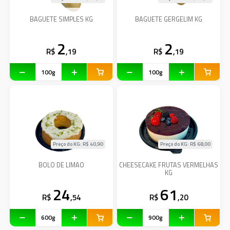
BAGUETE SIMPLES KG
BAGUETE GERGELIM KG
2
2
R$
,19
R$
,19
Preço do KG: R$
40,90
Preço do KG: R$
68,00
BOLO DE LIMAO
CHEESECAKE FRUTAS VERMELHAS
KG
24
61
R$
,54
R$
,20