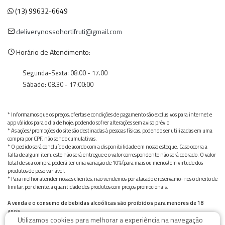
(13) 99632-6649
deliverynossohortifruti@gmail.com
Horário de Atendimento:
Segunda-Sexta: 08.00 - 17.00
Sábado: 08.30 - 17:00:00
* Informamos que os preços, ofertas e condições de pagamento são exclusivos para internet e
app válidos para o dia de hoje, podendo sofrer alterações sem aviso prévio.
* As ações/promoções do site são destinadas à pessoas físicas, podendo ser utilizadas em uma
compra por CPF, não sendo cumulativas.
* O pedido será concluído de acordo com a disponibilidade em nosso estoque. Caso ocorra a
falta de algum item, este não será entregue e o valor correspondente não será cobrado. O valor
total de sua compra poderá ter uma variação de 10% (para mais ou menos) em virtude dos
produtos de peso variável.
* Para melhor atender nossos clientes, não vendemos por atacado e reservamo-nos o direito de
limitar, por cliente, a quantidade dos produtos com preços promocionais.
A venda e o consumo de bebidas alcoólicas são proibidos para menores de 18
anos.
Utilizamos cookies para melhorar a experiência na navegação
Bebida alcoólica pode causar dependência química e, em excesso, provoca graves males à saúde.