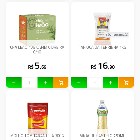
1 Quilograma(s)
CHA LEAO 10G CAPIM CIDREIRA
TAPIOCA DA TERRINHA 1KG
C/10
5
16
R$
,69
R$
,90
MOLHO TOM TARANTELA 300G
VINAGRE CASTELO 750ML