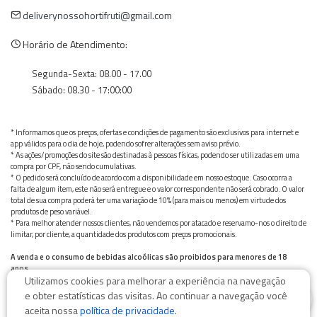
deliverynossohortifruti@gmail.com
Horário de Atendimento:
Segunda-Sexta: 08.00 - 17.00
Sábado: 08.30 - 17:00:00
* Informamos que os preços, ofertas e condições de pagamento são exclusivos para internet e
app válidos para o dia de hoje, podendo sofrer alterações sem aviso prévio.
* As ações/promoções do site são destinadas à pessoas físicas, podendo ser utilizadas em uma
compra por CPF, não sendo cumulativas.
* O pedido será concluído de acordo com a disponibilidade em nosso estoque. Caso ocorra a
falta de algum item, este não será entregue e o valor correspondente não será cobrado. O valor
total de sua compra poderá ter uma variação de 10% (para mais ou menos) em virtude dos
produtos de peso variável.
* Para melhor atender nossos clientes, não vendemos por atacado e reservamo-nos o direito de
limitar, por cliente, a quantidade dos produtos com preços promocionais.
A venda e o consumo de bebidas alcoólicas são proibidos para menores de 18
anos.
Utilizamos cookies para melhorar a experiência na navegação
Bebida alcoólica pode causar dependência química e, em excesso, provoca graves males à saúde.
0
Beba com moderação
e obter estatísticas das visitas. Ao continuar a navegação você
aceita nossa
política de privacidade
.