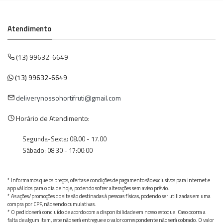
Atendimento
(13) 99632-6649
(13) 99632-6649
deliverynossohortifruti@gmail.com
Horário de Atendimento:
Segunda-Sexta: 08.00 - 17.00
Sábado: 08.30 - 17:00:00
* Informamos que os preços, ofertas e condições de pagamento são exclusivos para internet e
app válidos para o dia de hoje, podendo sofrer alterações sem aviso prévio.
* As ações/promoções do site são destinadas à pessoas físicas, podendo ser utilizadas em uma
compra por CPF, não sendo cumulativas.
* O pedido será concluído de acordo com a disponibilidade em nosso estoque. Caso ocorra a
falta de algum item, este não será entregue e o valor correspondente não será cobrado. O valor