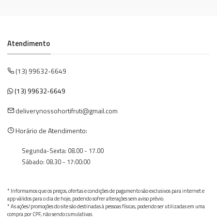
Atendimento
(13) 99632-6649
(13) 99632-6649
deliverynossohortifruti@gmail.com
Horário de Atendimento:
Segunda-Sexta: 08.00 - 17.00
Sábado: 08.30 - 17:00:00
* Informamos que os preços, ofertas e condições de pagamento são exclusivos para internet e
app válidos para o dia de hoje, podendo sofrer alterações sem aviso prévio.
* As ações/promoções do site são destinadas à pessoas físicas, podendo ser utilizadas em uma
compra por CPF, não sendo cumulativas.