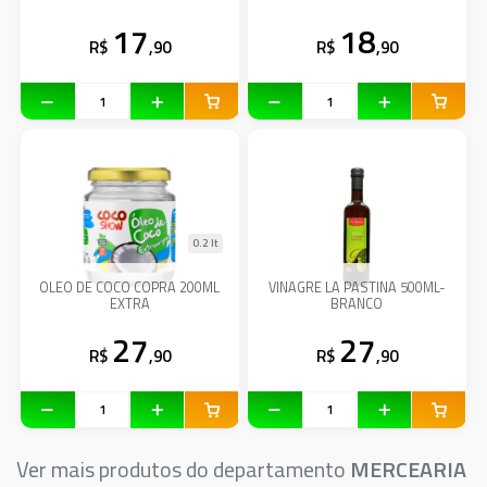
17
18
R$
,90
R$
,90
0.2 lt
OLEO DE COCO COPRA 200ML
VINAGRE LA PASTINA 500ML-
EXTRA
BRANCO
27
27
R$
,90
R$
,90
Ver mais produtos do departamento
MERCEARIA