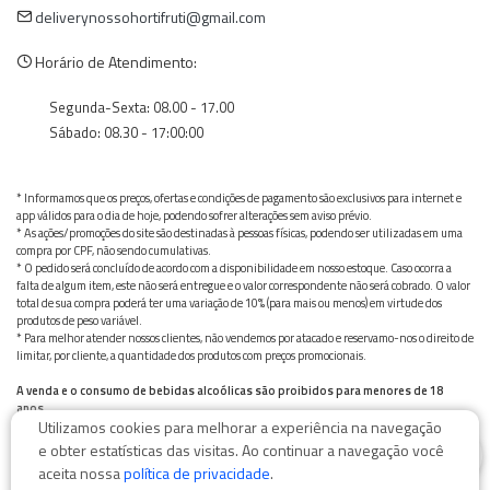
deliverynossohortifruti@gmail.com
Horário de Atendimento:
Segunda-Sexta: 08.00 - 17.00
Sábado: 08.30 - 17:00:00
* Informamos que os preços, ofertas e condições de pagamento são exclusivos para internet e
app válidos para o dia de hoje, podendo sofrer alterações sem aviso prévio.
* As ações/promoções do site são destinadas à pessoas físicas, podendo ser utilizadas em uma
compra por CPF, não sendo cumulativas.
* O pedido será concluído de acordo com a disponibilidade em nosso estoque. Caso ocorra a
falta de algum item, este não será entregue e o valor correspondente não será cobrado. O valor
total de sua compra poderá ter uma variação de 10% (para mais ou menos) em virtude dos
produtos de peso variável.
* Para melhor atender nossos clientes, não vendemos por atacado e reservamo-nos o direito de
limitar, por cliente, a quantidade dos produtos com preços promocionais.
A venda e o consumo de bebidas alcoólicas são proibidos para menores de 18
anos.
Utilizamos cookies para melhorar a experiência na navegação
Bebida alcoólica pode causar dependência química e, em excesso, provoca graves males à saúde.
0
Beba com moderação
e obter estatísticas das visitas. Ao continuar a navegação você
aceita nossa
política de privacidade
.