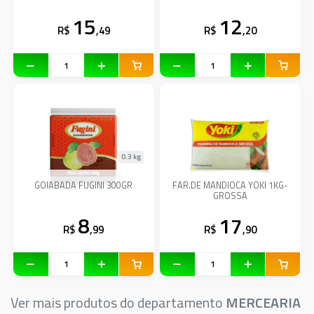
15
12
R$
,49
R$
,20
0.3 kg
GOIABADA FUGINI 300GR
FAR.DE MANDIOCA YOKI 1KG-
GROSSA
8
17
R$
,99
R$
,90
Ver mais produtos do departamento
MERCEARIA