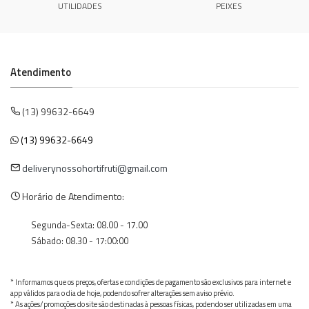
UTILIDADES
PEIXES
Atendimento
(13) 99632-6649
(13) 99632-6649
deliverynossohortifruti@gmail.com
Horário de Atendimento:
Segunda-Sexta: 08.00 - 17.00
Sábado: 08.30 - 17:00:00
* Informamos que os preços, ofertas e condições de pagamento são exclusivos para internet e
app válidos para o dia de hoje, podendo sofrer alterações sem aviso prévio.
* As ações/promoções do site são destinadas à pessoas físicas, podendo ser utilizadas em uma