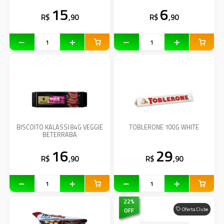
15
6
R$
,90
R$
,90
BISCOITO KALASSI 84G VEGGIE
TOBLERONE 100G WHITE
BETERRABA
16
29
R$
,90
R$
,90
22
%
OFF
Oferta Clube