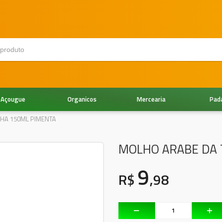
Açougue
Organicos
Mercearia
Pad
HA 150ML PIMENTA
MOLHO ARABE DA 
9
R$
,98