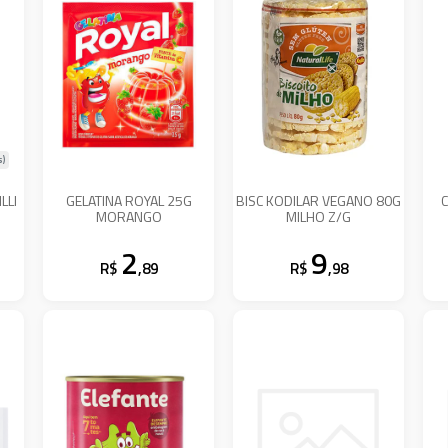
s)
LLI
GELATINA ROYAL 25G
BISC KODILAR VEGANO 80G
C
MORANGO
MILHO Z/G
2
9
R$
,89
R$
,98