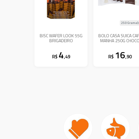
250 Grama(
BISC WAFER LOOK 55G
BOLO CASA SUICA CA
BRIGADEIRO
MANHA 250G CHOC
4
16
R$
,49
R$
,90