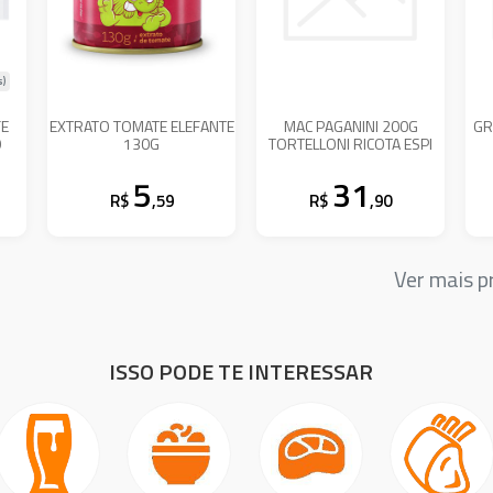
s)
FE
EXTRATO TOMATE ELEFANTE
MAC PAGANINI 200G
GR
O
130G
TORTELLONI RICOTA ESPI
5
31
R$
,59
R$
,90
Ver mais 
ISSO PODE TE INTERESSAR