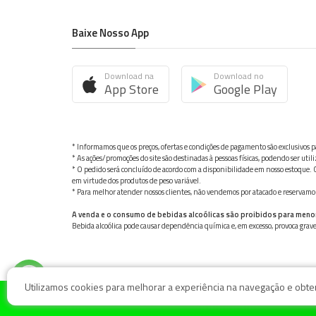
Baixe Nosso App
Download na
Download no
App Store
Google Play
* Informamos que os preços, ofertas e condições de pagamento são exclusivos pa
* As ações/promoções do site são destinadas à pessoas físicas, podendo ser ut
* O pedido será concluído de acordo com a disponibilidade em nosso estoque. C
em virtude dos produtos de peso variável.
* Para melhor atender nossos clientes, não vendemos por atacado e reservamo-n
A venda e o consumo de bebidas alcoólicas são proibidos para meno
Bebida alcoólica pode causar dependência química e, em excesso, provoca gra
Utilizamos cookies para melhorar a experiência na navegação e obter 
© Nosso Hortifruti Gonzaga / Rua Goiás 128, Bairro Gon