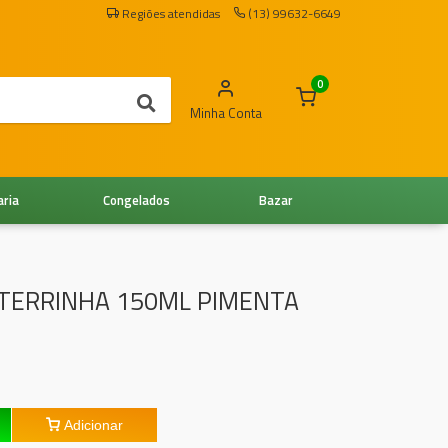
Regiões atendidas
(13) 99632-6649
0
Minha Conta
aria
Congelados
Bazar
TERRINHA 150ML PIMENTA
Adicionar