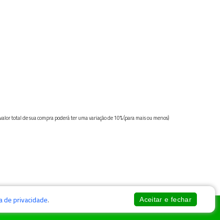
 valor total de sua compra poderá ter uma variação de 10% (para mais ou menos)
ca de privacidade
.
Aceitar e fechar