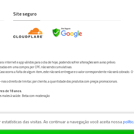
Site seguro
ra internet e app válidos para o dia de hoje, podendo sofrer alterações sem aviso prévio.
ilizadas em uma compra por CPF, não sendo cumulativas.
aso ocorra a falta de algum item, este não será entregue e o valor correspondente não será cobrado. O
os o direito de limitar, por cliente, a quantidade dos produtos com preços promocionais.
res de 18 anos.
ves males à saúde. Beba com moderação
estatísticas das visitas. Ao continuar a navegação você aceita nossa
políti
zaga, 11050-101 - Santos/SP / CNPJ: 35.794.786/0001-40