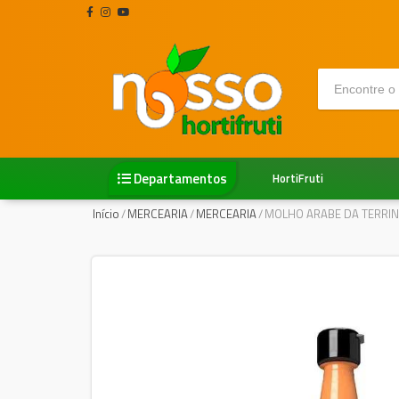
Departamentos
HortiFruti
Início
/
MERCEARIA
/
MERCEARIA
/
MOLHO ARABE DA TERRIN