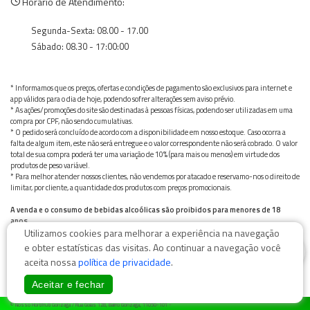
Horário de Atendimento:
Segunda-Sexta: 08.00 - 17.00
Sábado: 08.30 - 17:00:00
* Informamos que os preços, ofertas e condições de pagamento são exclusivos para internet e
app válidos para o dia de hoje, podendo sofrer alterações sem aviso prévio.
* As ações/promoções do site são destinadas à pessoas físicas, podendo ser utilizadas em uma
compra por CPF, não sendo cumulativas.
* O pedido será concluído de acordo com a disponibilidade em nosso estoque. Caso ocorra a
falta de algum item, este não será entregue e o valor correspondente não será cobrado. O valor
total de sua compra poderá ter uma variação de 10% (para mais ou menos) em virtude dos
produtos de peso variável.
* Para melhor atender nossos clientes, não vendemos por atacado e reservamo-nos o direito de
limitar, por cliente, a quantidade dos produtos com preços promocionais.
A venda e o consumo de bebidas alcoólicas são proibidos para menores de 18
anos.
Utilizamos cookies para melhorar a experiência na navegação
Bebida alcoólica pode causar dependência química e, em excesso, provoca graves males à saúde.
Beba com moderação
0
e obter estatísticas das visitas. Ao continuar a navegação você
aceita nossa
política de privacidade
.
Aceitar e fechar
© Nosso Hortifruti Gonzaga / Rua Goiás 128, Bairro Gonzaga, 11050-101 -