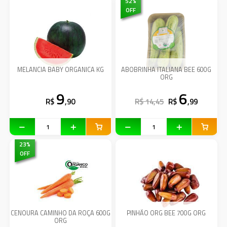
52
%
OFF
MELANCIA BABY ORGANICA KG
ABOBRINHA ITALIANA BEE 600G
ORG
9
6
R$
,90
R$ 14,45
R$
,99
23
%
OFF
CENOURA CAMINHO DA ROÇA 600G
PINHÃO ORG BEE 700G ORG
ORG