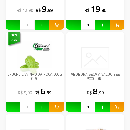
9
19
R$ 12,90
R$
,99
R$
,90
30
%
OFF
CHUCHU CAMINHO DA ROCA 600G
ABOBORA SECA A VACUO BEE
ORG
500G ORG
6
8
R$ 9,90
R$
,99
R$
,99