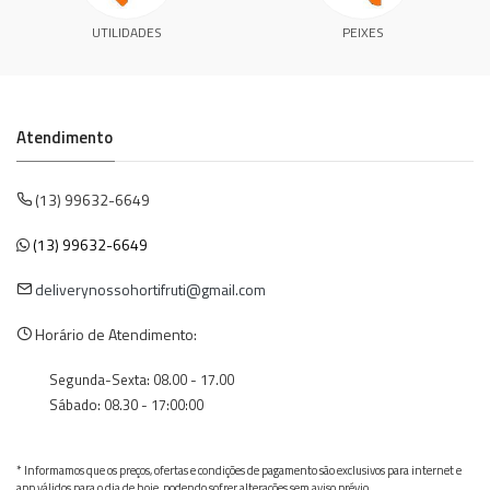
UTILIDADES
PEIXES
Atendimento
(13) 99632-6649
(13) 99632-6649
deliverynossohortifruti@gmail.com
Horário de Atendimento:
Segunda-Sexta: 08.00 - 17.00
Sábado: 08.30 - 17:00:00
* Informamos que os preços, ofertas e condições de pagamento são exclusivos para internet e
app válidos para o dia de hoje, podendo sofrer alterações sem aviso prévio.