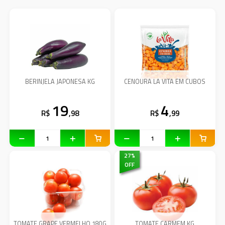
BERINJELA JAPONESA KG
CENOURA LA VITA EM CUBOS
19
4
R$
,98
R$
,99
27
%
OFF
TOMATE GRAPE VERMELHO 180G
TOMATE CARMEM KG