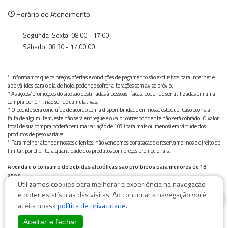
Horário de Atendimento:
Segunda-Sexta: 08.00 - 17.00
Sábado: 08.30 - 17:00:00
* Informamos que os preços, ofertas e condições de pagamento são exclusivos para internet e
app válidos para o dia de hoje, podendo sofrer alterações sem aviso prévio.
* As ações/promoções do site são destinadas à pessoas físicas, podendo ser utilizadas em uma
compra por CPF, não sendo cumulativas.
* O pedido será concluído de acordo com a disponibilidade em nosso estoque. Caso ocorra a
falta de algum item, este não será entregue e o valor correspondente não será cobrado. O valor
total de sua compra poderá ter uma variação de 10% (para mais ou menos) em virtude dos
produtos de peso variável.
* Para melhor atender nossos clientes, não vendemos por atacado e reservamo-nos o direito de
limitar, por cliente, a quantidade dos produtos com preços promocionais.
A venda e o consumo de bebidas alcoólicas são proibidos para menores de 18
anos.
Utilizamos cookies para melhorar a experiência na navegação
Bebida alcoólica pode causar dependência química e, em excesso, provoca graves males à saúde.
0
Beba com moderação
e obter estatísticas das visitas. Ao continuar a navegação você
aceita nossa
política de privacidade
.
Aceitar e fechar