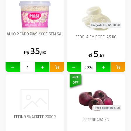
Preço do KG: R$
18,90
ALHO PICADO PIASI 900G SEM SAL
CEBOLA EM RODELAS KG
35
5
R$
,90
R$
,67
46
%
OFF
Preço do kg: R$
5,98
PEPINO SNACKPEP 200GR
BETERRABA KG