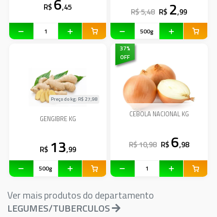
6
2
R$
,45
R$ 5,48
R$
,99
37
%
OFF
Preço do kg: R$
27,98
CEBOLA NACIONAL KG
GENGIBRE KG
6
13
R$ 10,98
R$
,98
R$
,99
Ver mais produtos do departamento
LEGUMES/TUBERCULOS