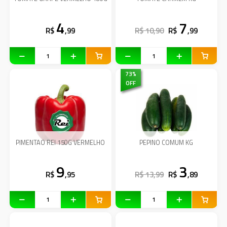
4
7
R$
,99
R$ 10,90
R$
,99
73
%
OFF
PIMENTAO REI 150G VERMELHO
PEPINO COMUM KG
9
3
R$
,95
R$ 13,99
R$
,89