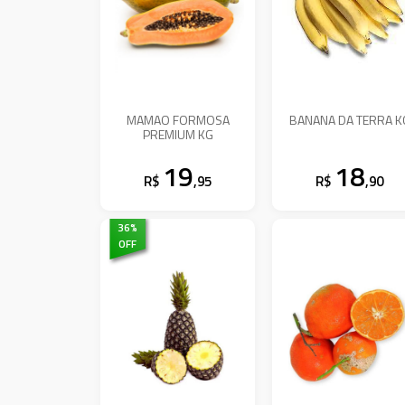
MAMAO FORMOSA
BANANA DA TERRA K
PREMIUM KG
19
18
R$
,95
R$
,90
36
%
OFF