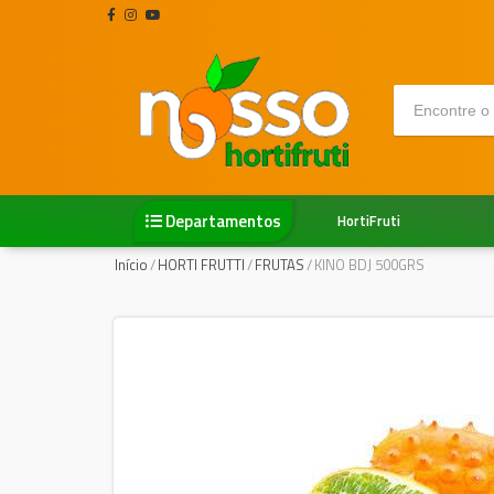
Departamentos
HortiFruti
Início
/
HORTI FRUTTI
/
FRUTAS
/
KINO BDJ 500GRS