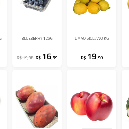
G
BLUEBERRY 125G
LIMAO SICILIANO KG
16
19
R$ 19,98
R$
,99
R$
,90