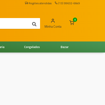
Regiões atendidas
(13) 99632-6649
0
Minha Conta
aria
Congelados
Bazar