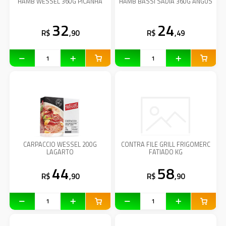
HAMB WESSEL 360G PICANHA
HAMB BASSI SADIA 360G ANGUS
32
24
R$
,90
R$
,49
CARPACCIO WESSEL 200G
CONTRA FILE GRILL FRIGOMERC
LAGARTO
FATIADO KG
44
58
R$
,90
R$
,90