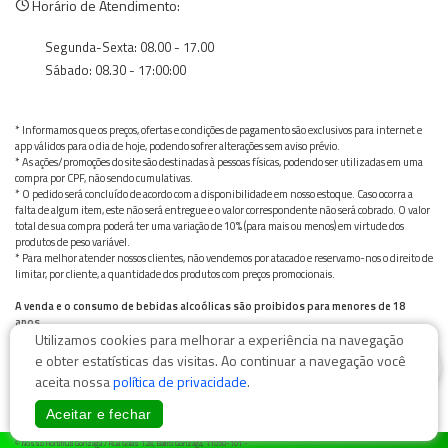
Horário de Atendimento:
Segunda-Sexta: 08.00 - 17.00
Sábado: 08.30 - 17:00:00
* Informamos que os preços, ofertas e condições de pagamento são exclusivos para internet e
app válidos para o dia de hoje, podendo sofrer alterações sem aviso prévio.
* As ações/promoções do site são destinadas à pessoas físicas, podendo ser utilizadas em uma
compra por CPF, não sendo cumulativas.
* O pedido será concluído de acordo com a disponibilidade em nosso estoque. Caso ocorra a
falta de algum item, este não será entregue e o valor correspondente não será cobrado. O valor
total de sua compra poderá ter uma variação de 10% (para mais ou menos) em virtude dos
produtos de peso variável.
* Para melhor atender nossos clientes, não vendemos por atacado e reservamo-nos o direito de
limitar, por cliente, a quantidade dos produtos com preços promocionais.
A venda e o consumo de bebidas alcoólicas são proibidos para menores de 18
anos.
Utilizamos cookies para melhorar a experiência na navegação
Bebida alcoólica pode causar dependência química e, em excesso, provoca graves males à saúde.
Beba com moderação
0
e obter estatísticas das visitas. Ao continuar a navegação você
aceita nossa
política de privacidade
.
Aceitar e fechar
© Nosso Hortifruti Gonzaga / Rua Goiás 128, Bairro Gonzaga, 11050-101 -