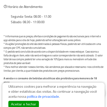
Horário de Atendimento:
Segunda-Sexta: 08.00 - 17.00
Sábado: 08.30 - 17:00:00
* Informamos que os preços, ofertas e condições de pagamento são exclusivos para internet e
app válidos para o dia de hoje, podendo sofrer alterações sem aviso prévio.
* As ações/promoções do site são destinadas à pessoas físicas, podendo ser utilizadas em uma
compra por CPF, não sendo cumulativas.
* O pedido será concluído de acordo com a disponibilidade em nosso estoque. Caso ocorra a
falta de algum item, este não será entregue e o valor correspondente não será cobrado. O valor
total de sua compra poderá ter uma variação de 10% (para mais ou menos) em virtude dos
produtos de peso variável.
* Para melhor atender nossos clientes, não vendemos por atacado e reservamo-nos o direito de
limitar, por cliente, a quantidade dos produtos com preços promocionais.
A venda e o consumo de bebidas alcoólicas são proibidos para menores de 18
anos.
Utilizamos cookies para melhorar a experiência na navegação
Bebida alcoólica pode causar dependência química e, em excesso, provoca graves males à saúde.
0
Beba com moderação
e obter estatísticas das visitas. Ao continuar a navegação você
aceita nossa
política de privacidade
.
Aceitar e fechar