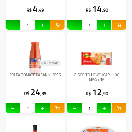
4
14
R$
,49
R$
,90
690 Grama(s)
POLPA TOMATE PAGANINI 690G
BISCOITO LOWCUCAR 110G
MAISENA
24
12
R$
,35
R$
,90