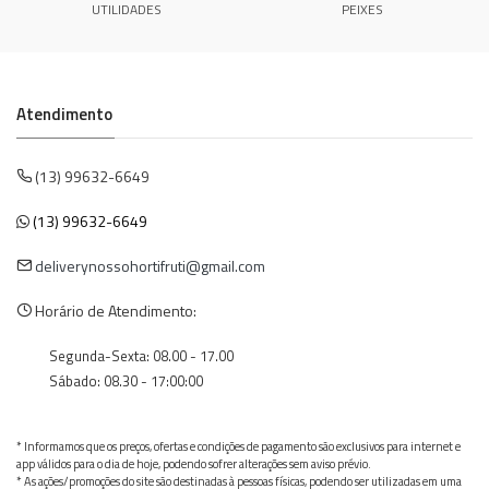
UTILIDADES
PEIXES
Atendimento
(13) 99632-6649
(13) 99632-6649
deliverynossohortifruti@gmail.com
Horário de Atendimento:
Segunda-Sexta: 08.00 - 17.00
Sábado: 08.30 - 17:00:00
* Informamos que os preços, ofertas e condições de pagamento são exclusivos para internet e
app válidos para o dia de hoje, podendo sofrer alterações sem aviso prévio.
* As ações/promoções do site são destinadas à pessoas físicas, podendo ser utilizadas em uma