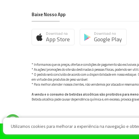
Baixe Nosso App
Download na
Download no
App Store
Google Play
* Informamos que os preços, ofertas e condições de pagamento são exclusivos pa
* As ações/promoções do site são destinadas à pessoas físicas, podendo ser ut
* O pedido será concluído de acordo com a disponibilidade em nosso estoque. C
em virtude dos produtos de peso variável.
* Para melhor atender nossos clientes, não vendemos por atacado e reservamo-n
A venda e o consumo de bebidas alcoólicas são proibidos para meno
Bebida alcoólica pode causar dependência química e, em excesso, provoca gra
Utilizamos cookies para melhorar a experiência na navegação e obter 
© Nosso Hortifruti Gonzaga / Rua Goiás 128, Bairro Gon