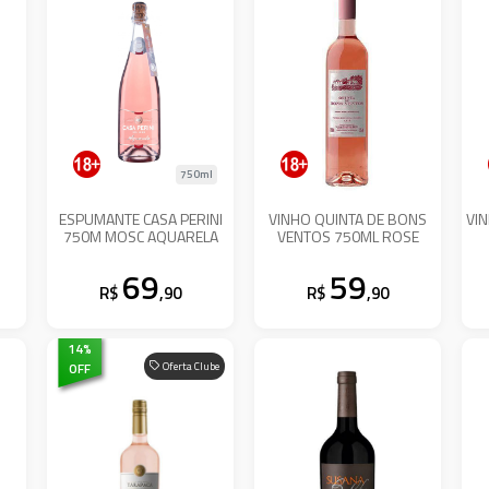
750ml
ESPUMANTE CASA PERINI
VINHO QUINTA DE BONS
VI
750M MOSC AQUARELA
VENTOS 750ML ROSE
69
59
R$
,90
R$
,90
14
%
OFF
Oferta Clube