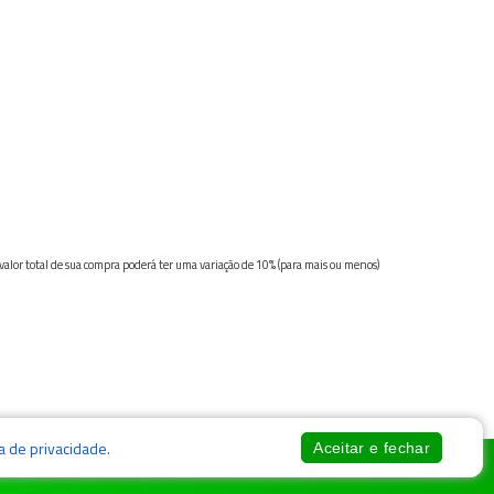
 valor total de sua compra poderá ter uma variação de 10% (para mais ou menos)
ca de privacidade
.
Aceitar e fechar