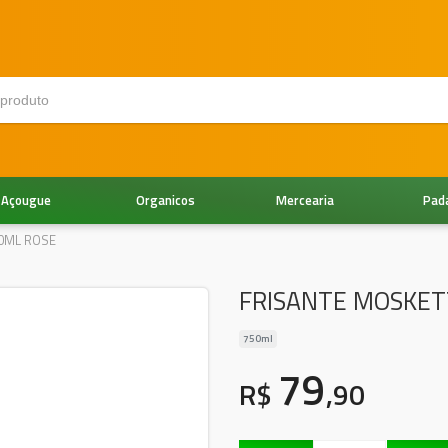
Açougue
Organicos
Mercearia
Pad
0ML ROSE
FRISANTE MOSKET
750ml
79
R$
,90