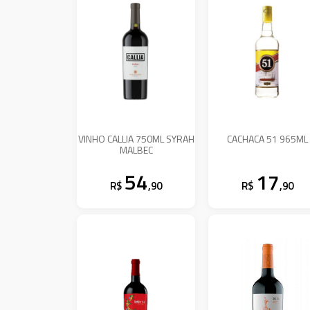
VINHO CALLIA 750ML SYRAH
CACHACA 51 965ML
MALBEC
54
17
R$
,90
R$
,90