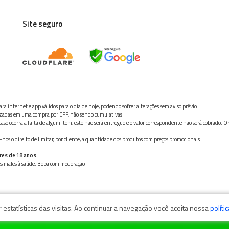
Site seguro
ra internet e app válidos para o dia de hoje, podendo sofrer alterações sem aviso prévio.
ilizadas em uma compra por CPF, não sendo cumulativas.
aso ocorra a falta de algum item, este não será entregue e o valor correspondente não será cobrado. O
os o direito de limitar, por cliente, a quantidade dos produtos com preços promocionais.
res de 18 anos.
ves males à saúde. Beba com moderação
estatísticas das visitas. Ao continuar a navegação você aceita nossa
políti
zaga, 11050-101 - Santos/SP / CNPJ: 35.794.786/0001-40