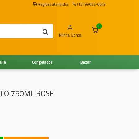
Regiões atendidas
(13) 99632-6649
0
Minha Conta
aria
Congelados
Bazar
TO 750ML ROSE