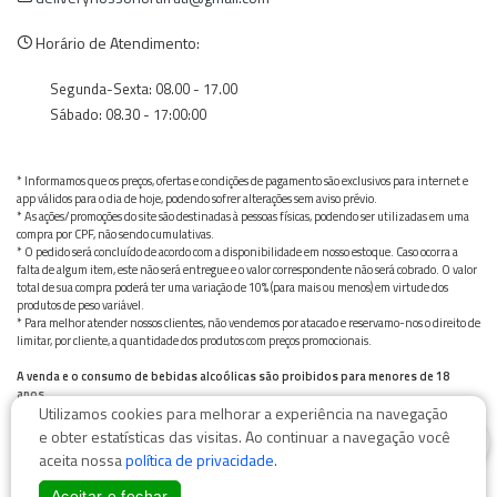
Horário de Atendimento:
Segunda-Sexta: 08.00 - 17.00
Sábado: 08.30 - 17:00:00
* Informamos que os preços, ofertas e condições de pagamento são exclusivos para internet e
app válidos para o dia de hoje, podendo sofrer alterações sem aviso prévio.
* As ações/promoções do site são destinadas à pessoas físicas, podendo ser utilizadas em uma
compra por CPF, não sendo cumulativas.
* O pedido será concluído de acordo com a disponibilidade em nosso estoque. Caso ocorra a
falta de algum item, este não será entregue e o valor correspondente não será cobrado. O valor
total de sua compra poderá ter uma variação de 10% (para mais ou menos) em virtude dos
produtos de peso variável.
* Para melhor atender nossos clientes, não vendemos por atacado e reservamo-nos o direito de
limitar, por cliente, a quantidade dos produtos com preços promocionais.
A venda e o consumo de bebidas alcoólicas são proibidos para menores de 18
anos.
Utilizamos cookies para melhorar a experiência na navegação
Bebida alcoólica pode causar dependência química e, em excesso, provoca graves males à saúde.
0
Beba com moderação
e obter estatísticas das visitas. Ao continuar a navegação você
aceita nossa
política de privacidade
.
Aceitar e fechar