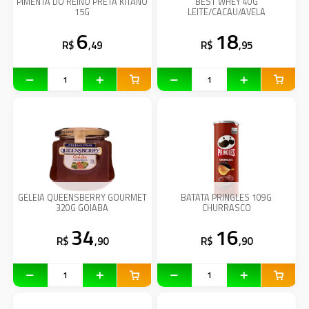
PIMENTA DO REINO PRETA KITANO
BEST WHEY 40G
15G
LEITE/CACAU/AVELA
6
18
R$
,49
R$
,95
GELEIA QUEENSBERRY GOURMET
BATATA PRINGLES 109G
320G GOIABA
CHURRASCO
34
16
R$
,90
R$
,90