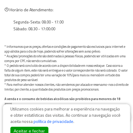
Horário de Atendimento:
Segunda-Sexta: 08.00 - 17.00
Sábado: 08.30 - 17:00:00
* Informamos que os preços, ofertas e condições de pagamento são exclusivos para internet e
app válidos para o dia de hoje, podendo sofrer alterações sem aviso prévio.
* As ações/promoções do site são destinadas à pessoas físicas, podendo ser utilizadas em uma
compra por CPF, não sendo cumulativas.
* O pedido será concluído de acordo com a disponibilidade em nosso estoque. Caso ocorra a
falta de algum item, este não será entregue e o valor correspondente não será cobrado. O valor
total de sua compra poderá ter uma variação de 10% (para mais ou menos) em virtude dos
produtos de peso variável.
* Para melhor atender nossos clientes, não vendemos por atacado e reservamo-nos o direito de
limitar, por cliente, a quantidade dos produtos com preços promocionais.
A venda e o consumo de bebidas alcoólicas são proibidos para menores de 18
anos.
Utilizamos cookies para melhorar a experiência na navegação
Bebida alcoólica pode causar dependência química e, em excesso, provoca graves males à saúde.
0
Beba com moderação
e obter estatísticas das visitas. Ao continuar a navegação você
aceita nossa
política de privacidade
.
Aceitar e fechar