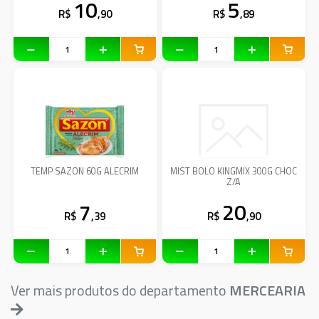
10
5
R$
,90
R$
,89
TEMP SAZON 60G ALECRIM
MIST BOLO KINGMIX 300G CHOC
Z/A
7
20
R$
,39
R$
,90
Ver mais produtos do departamento
MERCEARIA