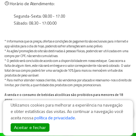
Horário de Atendimento:
Segunda-Sexta: 08.00 - 17.00
Sábado: 08.30 - 17:00:00
* Informamos que os preços, ofertas e condições de pagamento são exclusivos para internet e
app válidos para o dia de hoje, podendo sofrer alterações sem aviso prévio.
* As ações/promoções do site são destinadas à pessoas físicas, podendo ser utilizadas em uma
compra por CPF, não sendo cumulativas.
* O pedido será concluído de acordo com a disponibilidade em nosso estoque. Caso ocorra a
falta de algum item, este não será entregue e o valor correspondente não será cobrado. O valor
total de sua compra poderá ter uma variação de 10% (para mais ou menos) em virtude dos
produtos de peso variável.
* Para melhor atender nossos clientes, não vendemos por atacado e reservamo-nos o direito de
limitar, por cliente, a quantidade dos produtos com preços promocionais.
A venda e o consumo de bebidas alcoólicas são proibidos para menores de 18
anos.
Utilizamos cookies para melhorar a experiência na navegação
Bebida alcoólica pode causar dependência química e, em excesso, provoca graves males à saúde.
Beba com moderação
0
e obter estatísticas das visitas. Ao continuar a navegação você
aceita nossa
política de privacidade
.
Aceitar e fechar