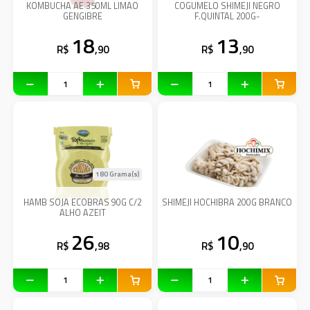
KOMBUCHA AE 350ML LIMAO
COGUMELO SHIMEJI NEGRO
GENGIBRE
F.QUINTAL 200G-
18
13
R$
,90
R$
,90
180 Grama(s)
HAMB SOJA ECOBRAS 90G C/2
SHIMEJI HOCHIBRA 200G BRANCO
ALHO AZEIT
26
10
R$
,98
R$
,90