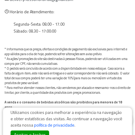
Horário de Atendimento:
Segunda-Sexta: 08.00 - 17.00
Sábado: 08.30 - 17:00:00
* Informamos que os preços, ofertas e condições de pagamento são exclusivos para internet e
app válidos para o dia de hoje, podendo sofrer alterações sem aviso prévio.
* As ações/promoções do site são destinadas à pessoas físicas, podendo ser utilizadas em uma
compra por CPF, não sendo cumulativas.
* O pedido será concluído de acordo com a disponibilidade em nosso estoque. Caso ocorra a
falta de algum item, este não será entregue e o valor correspondente não será cobrado. O valor
total de sua compra poderá ter uma variação de 10% (para mais ou menos) em virtude dos
produtos de peso variável.
* Para melhor atender nossos clientes, não vendemos por atacado e reservamo-nos o direito de
limitar, por cliente, a quantidade dos produtos com preços promocionais.
A venda e o consumo de bebidas alcoólicas são proibidos para menores de 18
anos.
Utilizamos cookies para melhorar a experiência na navegação
Bebida alcoólica pode causar dependência química e, em excesso, provoca graves males à saúde.
0
Beba com moderação
e obter estatísticas das visitas. Ao continuar a navegação você
aceita nossa
política de privacidade
.
Aceitar e fechar