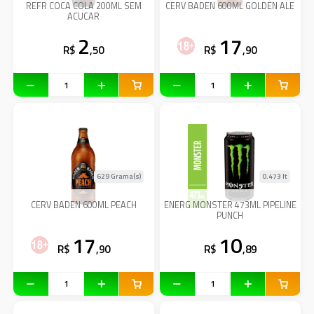
REFR COCA COLA 200ML SEM
CERV BADEN 600ML GOLDEN ALE
ACUCAR
2
17
R$
,50
R$
,90
629 Grama(s)
0.473 lt
CERV BADEN 600ML PEACH
ENERG MONSTER 473ML PIPELINE
PUNCH
17
10
R$
,90
R$
,89