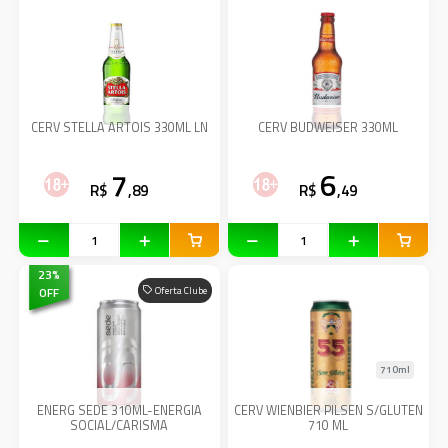
CERV STELLA ARTOIS 330ML LN
CERV BUDWEISER 330ML
7
6
R$
,89
R$
,49
23
%
OFF
Oferta Clube
710ml
ENERG SEDE 310ML-ENERGIA
CERV WIENBIER PILSEN S/GLUTEN
SOCIAL/CARISMA
710 ML