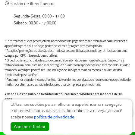
Horário de Atendimento:
Segunda-Sexta: 08.00 - 17.00
Sábado: 08.30 - 17:00:00
* Informamos que os preços, ofertas e condições de pagamento são exclusivos para internet e
app válidos para o dia de hoje, podendo sofrer alterações sem aviso prévio.
* As ações/promoções do site são destinadas à pessoas físicas, podendo ser utilizadas em uma
compra por CPF, não sendo cumulativas.
* O pedido será concluído de acordo com a disponibilidade em nosso estoque. Caso ocorra a
falta de algum item, este não será entregue e o valor correspondente não será cobrado. O valor
total de sua compra poderá ter uma variação de 10% (para mais ou menos) em virtude dos
produtos de peso variável.
* Para melhor atender nossos clientes, não vendemos por atacado e reservamo-nos o direito de
limitar, por cliente, a quantidade dos produtos com preços promocionais.
A venda e o consumo de bebidas alcoólicas são proibidos para menores de 18
anos.
Utilizamos cookies para melhorar a experiência na navegação
Bebida alcoólica pode causar dependência química e, em excesso, provoca graves males à saúde.
Beba com moderação
0
e obter estatísticas das visitas. Ao continuar a navegação você
aceita nossa
política de privacidade
.
Aceitar e fechar