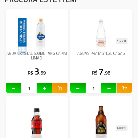
1.27 lt
AGUA CRYSTAL 500ML TANG CAPIM
AGUAS PRATAS 1,2L C/ GAS
LIMAO
3
7
R$
,99
R$
,98
600ml