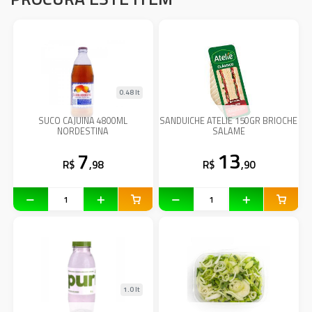
0.48 lt
SUCO CAJUINA 4800ML
SANDUICHE ATELIE 150GR BRIOCHE
NORDESTINA
SALAME
7
13
R$
,98
R$
,90
1.0 lt