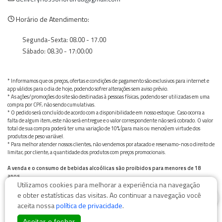
Horário de Atendimento:
Segunda-Sexta: 08.00 - 17.00
Sábado: 08.30 - 17:00:00
* Informamos que os preços, ofertas e condições de pagamento são exclusivos para internet e
app válidos para o dia de hoje, podendo sofrer alterações sem aviso prévio.
* As ações/promoções do site são destinadas à pessoas físicas, podendo ser utilizadas em uma
compra por CPF, não sendo cumulativas.
* O pedido será concluído de acordo com a disponibilidade em nosso estoque. Caso ocorra a
falta de algum item, este não será entregue e o valor correspondente não será cobrado. O valor
total de sua compra poderá ter uma variação de 10% (para mais ou menos) em virtude dos
produtos de peso variável.
* Para melhor atender nossos clientes, não vendemos por atacado e reservamo-nos o direito de
limitar, por cliente, a quantidade dos produtos com preços promocionais.
A venda e o consumo de bebidas alcoólicas são proibidos para menores de 18
anos.
Utilizamos cookies para melhorar a experiência na navegação
Bebida alcoólica pode causar dependência química e, em excesso, provoca graves males à saúde.
0
Beba com moderação
e obter estatísticas das visitas. Ao continuar a navegação você
aceita nossa
política de privacidade
.
Aceitar e fechar