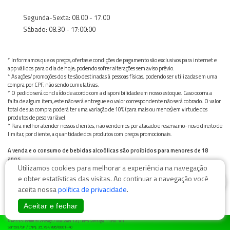
Segunda-Sexta: 08.00 - 17.00
Sábado: 08.30 - 17:00:00
* Informamos que os preços, ofertas e condições de pagamento são exclusivos para internet e
app válidos para o dia de hoje, podendo sofrer alterações sem aviso prévio.
* As ações/promoções do site são destinadas à pessoas físicas, podendo ser utilizadas em uma
compra por CPF, não sendo cumulativas.
* O pedido será concluído de acordo com a disponibilidade em nosso estoque. Caso ocorra a
falta de algum item, este não será entregue e o valor correspondente não será cobrado. O valor
total de sua compra poderá ter uma variação de 10% (para mais ou menos) em virtude dos
produtos de peso variável.
* Para melhor atender nossos clientes, não vendemos por atacado e reservamo-nos o direito de
limitar, por cliente, a quantidade dos produtos com preços promocionais.
A venda e o consumo de bebidas alcoólicas são proibidos para menores de 18
anos.
Utilizamos cookies para melhorar a experiência na navegação
Bebida alcoólica pode causar dependência química e, em excesso, provoca graves males à saúde.
Beba com moderação
0
e obter estatísticas das visitas. Ao continuar a navegação você
aceita nossa
política de privacidade
.
Aceitar e fechar
© Nosso Hortifruti Gonzaga / Rua Goiás 128, Bairro Gonzaga, 11050-101 -
Santos/SP / CNPJ: 35.794.786/0001-40