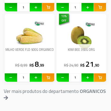
13
%
OFF
MILHO VERDE FLD 500G ORGANICO
KIWI BEE 350G ORG
8
21
R$ 8,99
R$
,99
R$ 24,90
R$
,90
Ver mais produtos do departamento
ORGANICOS