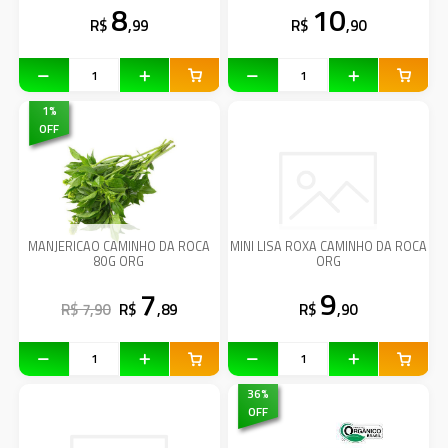
8
10
R$
,99
R$
,90
1
%
OFF
MANJERICAO CAMINHO DA ROCA
MINI LISA ROXA CAMINHO DA ROCA
80G ORG
ORG
7
9
R$ 7,90
R$
,89
R$
,90
36
%
OFF