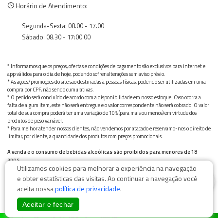
Horário de Atendimento:
Segunda-Sexta: 08.00 - 17.00
Sábado: 08.30 - 17:00:00
* Informamos que os preços, ofertas e condições de pagamento são exclusivos para internet e
app válidos para o dia de hoje, podendo sofrer alterações sem aviso prévio.
* As ações/promoções do site são destinadas à pessoas físicas, podendo ser utilizadas em uma
compra por CPF, não sendo cumulativas.
* O pedido será concluído de acordo com a disponibilidade em nosso estoque. Caso ocorra a
falta de algum item, este não será entregue e o valor correspondente não será cobrado. O valor
total de sua compra poderá ter uma variação de 10% (para mais ou menos) em virtude dos
produtos de peso variável.
* Para melhor atender nossos clientes, não vendemos por atacado e reservamo-nos o direito de
limitar, por cliente, a quantidade dos produtos com preços promocionais.
A venda e o consumo de bebidas alcoólicas são proibidos para menores de 18
anos.
Utilizamos cookies para melhorar a experiência na navegação
Bebida alcoólica pode causar dependência química e, em excesso, provoca graves males à saúde.
Beba com moderação
0
e obter estatísticas das visitas. Ao continuar a navegação você
aceita nossa
política de privacidade
.
Aceitar e fechar