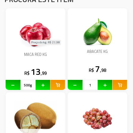
Preço do kg: R$
27,98
ABACATE KG
MACA RED KG
7
13
R$
,98
R$
,99