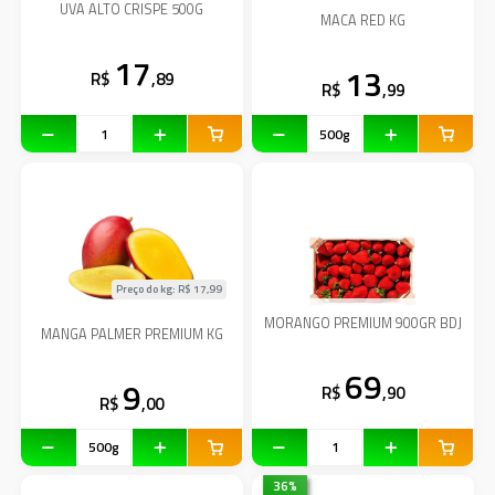
UVA ALTO CRISPE 500G
MACA RED KG
17
13
R$
,89
R$
,99
Preço do kg: R$
17,99
MORANGO PREMIUM 900GR BDJ
MANGA PALMER PREMIUM KG
69
9
R$
,90
R$
,00
36
%