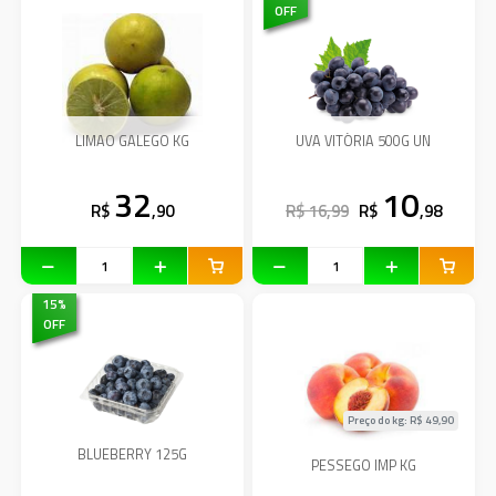
OFF
LIMAO GALEGO KG
UVA VITÓRIA 500G UN
32
10
R$
,90
R$ 16,99
R$
,98
15
%
OFF
Preço do kg: R$
49,90
BLUEBERRY 125G
PESSEGO IMP KG