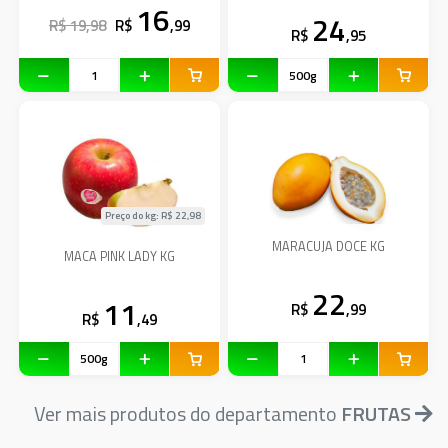
16
24
R$ 19,98
R$
,99
R$
,95
Preço do kg: R$
22,98
MARACUJA DOCE KG
MACA PINK LADY KG
22
11
R$
,99
R$
,49
Ver mais produtos do departamento
FRUTAS