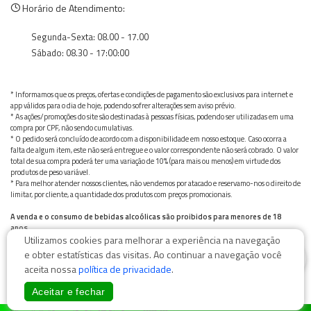
Horário de Atendimento:
Segunda-Sexta: 08.00 - 17.00
Sábado: 08.30 - 17:00:00
* Informamos que os preços, ofertas e condições de pagamento são exclusivos para internet e
app válidos para o dia de hoje, podendo sofrer alterações sem aviso prévio.
* As ações/promoções do site são destinadas à pessoas físicas, podendo ser utilizadas em uma
compra por CPF, não sendo cumulativas.
* O pedido será concluído de acordo com a disponibilidade em nosso estoque. Caso ocorra a
falta de algum item, este não será entregue e o valor correspondente não será cobrado. O valor
total de sua compra poderá ter uma variação de 10% (para mais ou menos) em virtude dos
produtos de peso variável.
* Para melhor atender nossos clientes, não vendemos por atacado e reservamo-nos o direito de
limitar, por cliente, a quantidade dos produtos com preços promocionais.
A venda e o consumo de bebidas alcoólicas são proibidos para menores de 18
anos.
Utilizamos cookies para melhorar a experiência na navegação
Bebida alcoólica pode causar dependência química e, em excesso, provoca graves males à saúde.
Beba com moderação
0
e obter estatísticas das visitas. Ao continuar a navegação você
aceita nossa
política de privacidade
.
Aceitar e fechar