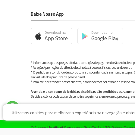
Baixe Nosso App
Download na
Download no
App Store
Google Play
* Informamos que os preços, ofertas e condições de pagamento são exclusivos pa
* As ações/promoções do site são destinadas à pessoas físicas, podendo ser ut
* O pedido será concluído de acordo com a disponibilidade em nosso estoque. C
em virtude dos produtos de peso variável.
* Para melhor atender nossos clientes, não vendemos por atacado e reservamo-n
A venda e o consumo de bebidas alcoólicas são proibidos para meno
Bebida alcoólica pode causar dependência química e, em excesso, provoca gra
Utilizamos cookies para melhorar a experiência na navegação e obter 
© Nosso Hortifruti Gonzaga / Rua Goiás 128, Bairro Gon