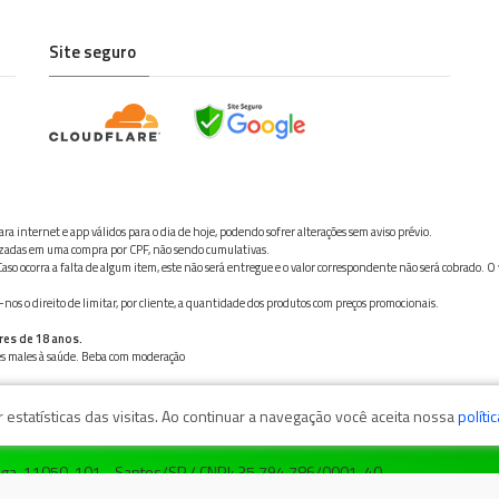
Site seguro
ra internet e app válidos para o dia de hoje, podendo sofrer alterações sem aviso prévio.
ilizadas em uma compra por CPF, não sendo cumulativas.
aso ocorra a falta de algum item, este não será entregue e o valor correspondente não será cobrado. O
os o direito de limitar, por cliente, a quantidade dos produtos com preços promocionais.
res de 18 anos.
ves males à saúde. Beba com moderação
estatísticas das visitas. Ao continuar a navegação você aceita nossa
políti
zaga, 11050-101 - Santos/SP / CNPJ: 35.794.786/0001-40