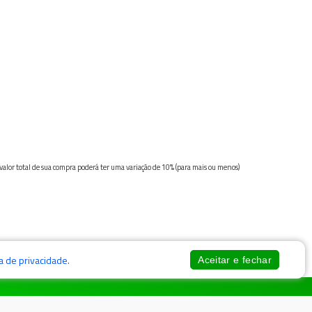
 valor total de sua compra poderá ter uma variação de 10% (para mais ou menos)
ca de privacidade
.
Aceitar e fechar