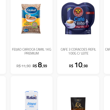
O
FEIJAO CARIOCA CAMIL 1KG
CAFE 3 CORACOES REFIL
CA
PREMIUM
100G C/ LEITE
8
10
R$ 11,90
R$
,99
R$
,98