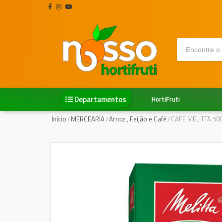
Departamentos
HortiFruti
Início
/
MERCEARIA
/
Arroz , Feijão e Café
/
CAFE MELITTA 50