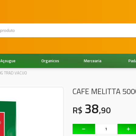
Açougue
Organicos
Mercearia
Pad
0G TRAD VACUO
CAFE MELITTA 50
38
R$
,90