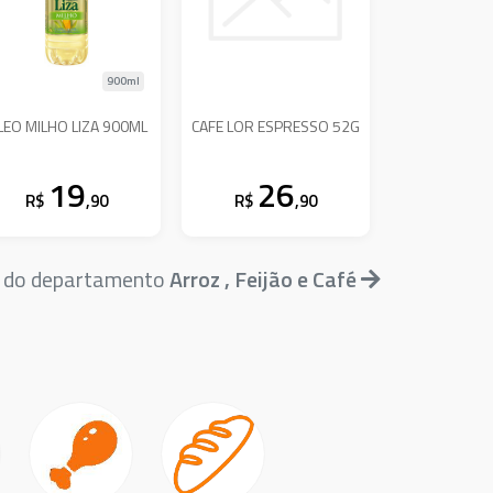
900ml
LEO MILHO LIZA 900ML
CAFE LOR ESPRESSO 52G
19
26
R$
,90
R$
,90
s do departamento
Arroz , Feijão e Café