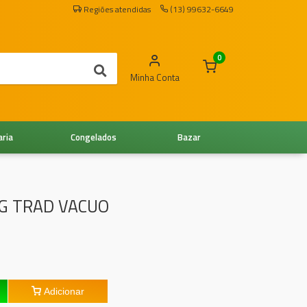
Regiões atendidas
(13) 99632-6649
0
Minha Conta
aria
Congelados
Bazar
0G TRAD VACUO
Adicionar