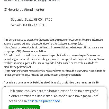
Horário de Atendimento:
Segunda-Sexta: 08.00 - 17.00
Sábado: 08.30 - 17:00:00
* Informamos que os preços, ofertas e condições de pagamento são exclusivos para internet e
app válidos para o dia de hoje, podendo sofrer alterações sem aviso prévio.
* As ações/promoções do site são destinadas à pessoas físicas, podendo ser utilizadas em uma
compra por CPF, não sendo cumulativas.
* O pedido será concluído de acordo com a disponibilidade em nosso estoque. Caso ocorra a
falta de algum item, este não será entregue e o valor correspondente não será cobrado. O valor
total de sua compra poderá ter uma variação de 10% (para mais ou menos) em virtude dos
produtos de peso variável.
* Para melhor atender nossos clientes, não vendemos por atacado e reservamo-nos o direito de
limitar, por cliente, a quantidade dos produtos com preços promocionais.
A venda e o consumo de bebidas alcoólicas são proibidos para menores de 18
anos.
Utilizamos cookies para melhorar a experiência na navegação
Bebida alcoólica pode causar dependência química e, em excesso, provoca graves males à saúde.
0
Beba com moderação
e obter estatísticas das visitas. Ao continuar a navegação você
aceita nossa
política de privacidade
.
Aceitar e fechar