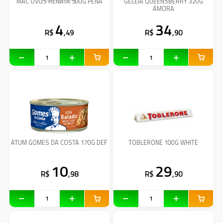
MAC OVOS RENATA 500G PENA
GELEIA QUEENSBERRY 320G
AMORA
4
34
R$
,49
R$
,90
ATUM GOMES DA COSTA 170G DEF
TOBLERONE 100G WHITE
10
29
R$
,98
R$
,90