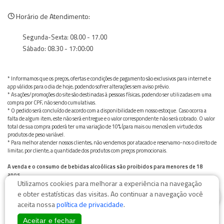
Horário de Atendimento:
Segunda-Sexta: 08.00 - 17.00
Sábado: 08.30 - 17:00:00
* Informamos que os preços, ofertas e condições de pagamento são exclusivos para internet e
app válidos para o dia de hoje, podendo sofrer alterações sem aviso prévio.
* As ações/promoções do site são destinadas à pessoas físicas, podendo ser utilizadas em uma
compra por CPF, não sendo cumulativas.
* O pedido será concluído de acordo com a disponibilidade em nosso estoque. Caso ocorra a
falta de algum item, este não será entregue e o valor correspondente não será cobrado. O valor
total de sua compra poderá ter uma variação de 10% (para mais ou menos) em virtude dos
produtos de peso variável.
* Para melhor atender nossos clientes, não vendemos por atacado e reservamo-nos o direito de
limitar, por cliente, a quantidade dos produtos com preços promocionais.
A venda e o consumo de bebidas alcoólicas são proibidos para menores de 18
anos.
Utilizamos cookies para melhorar a experiência na navegação
Bebida alcoólica pode causar dependência química e, em excesso, provoca graves males à saúde.
0
Beba com moderação
e obter estatísticas das visitas. Ao continuar a navegação você
aceita nossa
política de privacidade
.
Aceitar e fechar