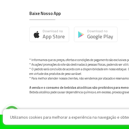
Baixe Nosso App
Download na
Download no
App Store
Google Play
* Informamos que os preços, ofertas e condições de pagamento são exclusivos pa
* As ações/promoções do site são destinadas à pessoas físicas, podendo ser ut
* O pedido será concluído de acordo com a disponibilidade em nosso estoque. C
em virtude dos produtos de peso variável.
* Para melhor atender nossos clientes, não vendemos por atacado e reservamo-n
A venda e o consumo de bebidas alcoólicas são proibidos para meno
Bebida alcoólica pode causar dependência química e, em excesso, provoca gra
Utilizamos cookies para melhorar a experiência na navegação e obter 
© Nosso Hortifruti Gonzaga / Rua Goiás 128, Bairro Gon