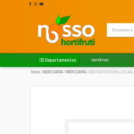
Departamentos
HortiFruti
Início
/
MERCEARIA
/
MERCEARIA
/
BEB.WATER KONJ.COLLAG