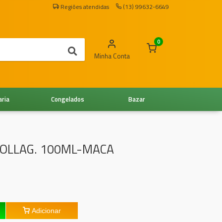
Regiões atendidas
(13) 99632-6649
0
Minha Conta
aria
Congelados
Bazar
COLLAG. 100ML-MACA
Adicionar