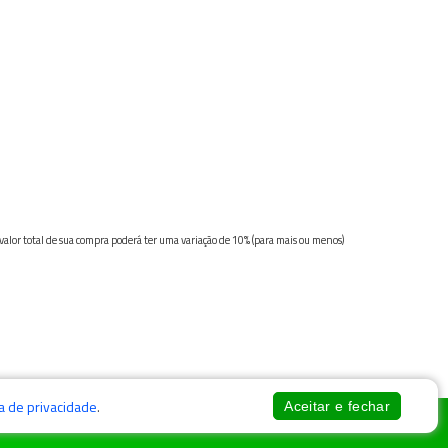
 valor total de sua compra poderá ter uma variação de 10% (para mais ou menos)
ca de privacidade
.
Aceitar e fechar