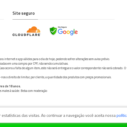
Site seguro
ra internet e app válidos para o dia de hoje, podendo sofrer alterações sem aviso prévio.
ilizadas em uma compra por CPF, não sendo cumulativas.
aso ocorra a falta de algum item, este não será entregue e o valor correspondente não será cobrado. O
os o direito de limitar, por cliente, a quantidade dos produtos com preços promocionais.
res de 18 anos.
ves males à saúde. Beba com moderação
estatísticas das visitas. Ao continuar a navegação você aceita nossa
políti
zaga, 11050-101 - Santos/SP / CNPJ: 35.794.786/0001-40