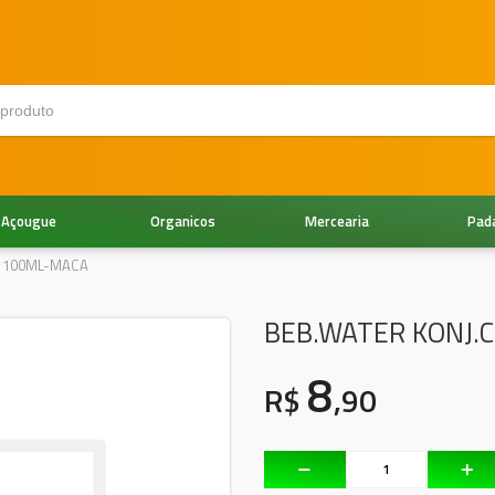
Açougue
Organicos
Mercearia
Pad
. 100ML-MACA
BEB.WATER KONJ.
8
R$
,90