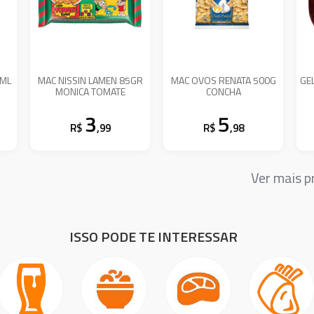
0ML
MAC NISSIN LAMEN 85GR
MAC OVOS RENATA 500G
GE
MONICA TOMATE
CONCHA
3
5
R$
,99
R$
,98
Ver mais 
ISSO PODE TE INTERESSAR