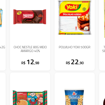
42G
CHOC NESTLE 80G MEIO
POLVILHO YOKI 500GR
AMARGO 40%
S
12
22
R$
,98
R$
,90