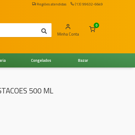
Regiões atendidas
(13) 99632-6649
0
Minha Conta
aria
Congelados
Bazar
STACOES 500 ML