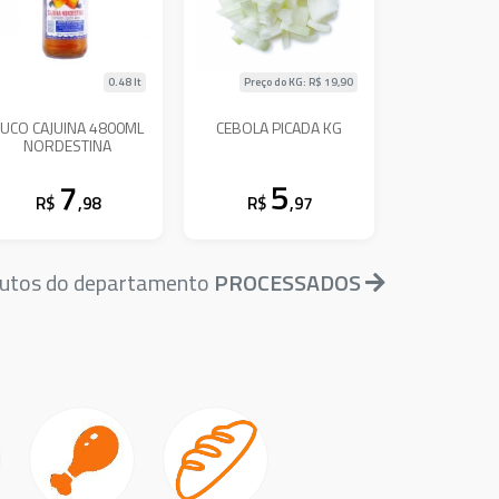
0.48 lt
Preço do KG: R$
19,90
UCO CAJUINA 4800ML
CEBOLA PICADA KG
NORDESTINA
7
5
R$
,98
R$
,97
dutos do departamento
PROCESSADOS