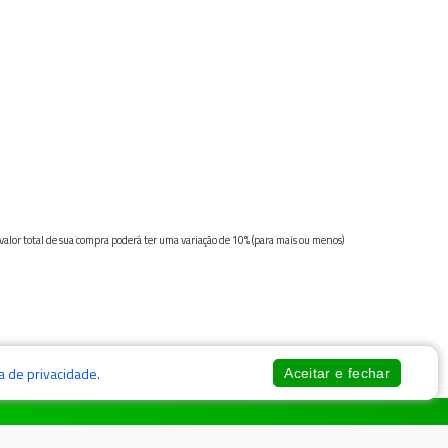
 valor total de sua compra poderá ter uma variação de 10% (para mais ou menos)
ca de privacidade
.
Aceitar e fechar