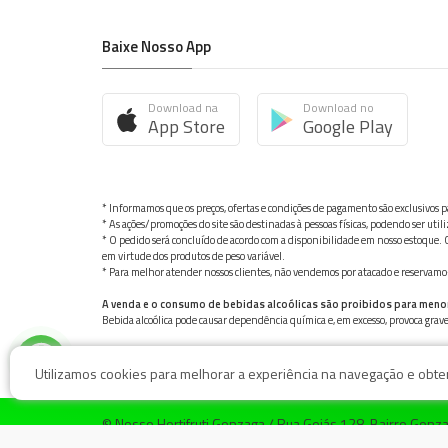
Baixe Nosso App
Download na
Download no
App Store
Google Play
* Informamos que os preços, ofertas e condições de pagamento são exclusivos pa
* As ações/promoções do site são destinadas à pessoas físicas, podendo ser ut
* O pedido será concluído de acordo com a disponibilidade em nosso estoque. C
em virtude dos produtos de peso variável.
* Para melhor atender nossos clientes, não vendemos por atacado e reservamo-n
A venda e o consumo de bebidas alcoólicas são proibidos para meno
Bebida alcoólica pode causar dependência química e, em excesso, provoca gra
Utilizamos cookies para melhorar a experiência na navegação e obter 
© Nosso Hortifruti Gonzaga / Rua Goiás 128, Bairro Gon