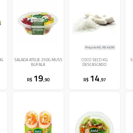
Preço do KG: R$
49,90
0G
SALADA ATELIE 250G MUSS
COCO SECO KG
S
BUFALA
DESCASCADO
19
14
R$
,90
R$
,97