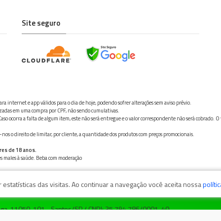
Site seguro
ra internet e app válidos para o dia de hoje, podendo sofrer alterações sem aviso prévio.
ilizadas em uma compra por CPF, não sendo cumulativas.
aso ocorra a falta de algum item, este não será entregue e o valor correspondente não será cobrado. O
os o direito de limitar, por cliente, a quantidade dos produtos com preços promocionais.
res de 18 anos.
ves males à saúde. Beba com moderação
estatísticas das visitas. Ao continuar a navegação você aceita nossa
políti
zaga, 11050-101 - Santos/SP / CNPJ: 35.794.786/0001-40