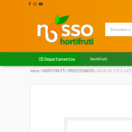
Departamentos
HortiFruti
Início
/
HORTI FRUTTI
/
PROCESSADOS
/
AGUA DE COCO 4 ES