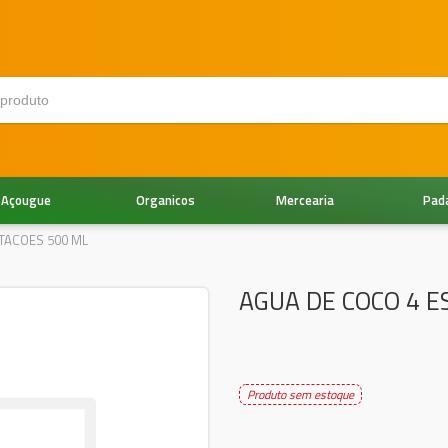
Açougue
Organicos
Mercearia
Pad
TACOES 500 ML
AGUA DE COCO 4 E
Produto sem estoque