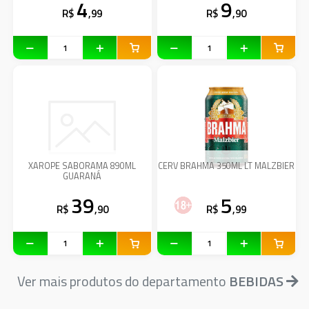
4
9
R$
,99
R$
,90
XAROPE SABORAMA 890ML
CERV BRAHMA 350ML LT MALZBIER
GUARANÁ
39
5
R$
,90
R$
,99
Ver mais produtos do departamento
BEBIDAS