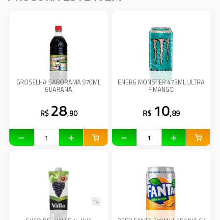
GROSELHA SABORAMA 970ML
ENERG MONSTER 473ML ULTRA
GUARANA
F.MANGO
28
10
R$
,90
R$
,89
1L