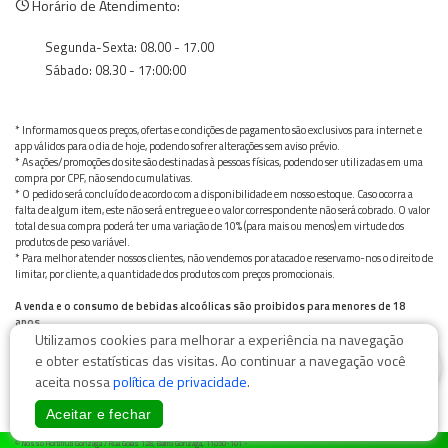
Horário de Atendimento:
Segunda-Sexta: 08.00 - 17.00
Sábado: 08.30 - 17:00:00
* Informamos que os preços, ofertas e condições de pagamento são exclusivos para internet e
app válidos para o dia de hoje, podendo sofrer alterações sem aviso prévio.
* As ações/promoções do site são destinadas à pessoas físicas, podendo ser utilizadas em uma
compra por CPF, não sendo cumulativas.
* O pedido será concluído de acordo com a disponibilidade em nosso estoque. Caso ocorra a
falta de algum item, este não será entregue e o valor correspondente não será cobrado. O valor
total de sua compra poderá ter uma variação de 10% (para mais ou menos) em virtude dos
produtos de peso variável.
* Para melhor atender nossos clientes, não vendemos por atacado e reservamo-nos o direito de
limitar, por cliente, a quantidade dos produtos com preços promocionais.
A venda e o consumo de bebidas alcoólicas são proibidos para menores de 18
anos.
Utilizamos cookies para melhorar a experiência na navegação
Bebida alcoólica pode causar dependência química e, em excesso, provoca graves males à saúde.
Beba com moderação
0
e obter estatísticas das visitas. Ao continuar a navegação você
aceita nossa
política de privacidade
.
Aceitar e fechar
© Nosso Hortifruti Gonzaga / Rua Goiás 128, Bairro Gonzaga, 11050-101 -