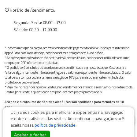
Horário de Atendimento:
Segunda-Sexta: 08.00 - 17.00
Sábado: 08.30 - 17:00:00
* Informamos que os preços, ofertas e condições de pagamento são exclusivos para internet e
app válidos para o dia de hoje, podendo sofrer alterações sem aviso prévio.
* As ações/promoções do site são destinadas à pessoas físicas, podendo ser utilizadas em uma
compra por CPF, não sendo cumulativas.
* O pedido será concluído de acordo com a disponibilidade em nosso estoque. Caso ocorra a
falta de algum item, este não será entregue e o valor correspondente não será cobrado. O valor
total de sua compra poderá ter uma variação de 10% (para mais ou menos) em virtude dos
produtos de peso variável.
* Para melhor atender nossos clientes, não vendemos por atacado e reservamo-nos o direito de
limitar, por cliente, a quantidade dos produtos com preços promocionais.
A venda e o consumo de bebidas alcoólicas são proibidos para menores de 18
anos.
Utilizamos cookies para melhorar a experiência na navegação
Bebida alcoólica pode causar dependência química e, em excesso, provoca graves males à saúde.
0
Beba com moderação
e obter estatísticas das visitas. Ao continuar a navegação você
aceita nossa
política de privacidade
.
Aceitar e fechar