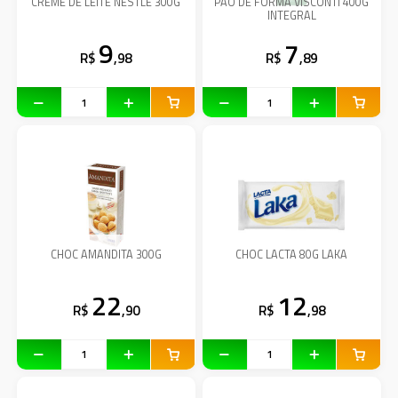
CREME DE LEITE NESTLE 300G
PAO DE FORMA VISCONTI 400G
INTEGRAL
9
7
R$
,98
R$
,89
CHOC AMANDITA 300G
CHOC LACTA 80G LAKA
22
12
R$
,90
R$
,98