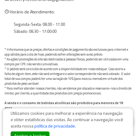
Horário de Atendimento:
Segunda-Sexta: 08.00 - 17.00
Sábado: 08.30 - 17:00:00
* Informamos que os preços, ofertas e condições de pagamento são exclusivos para internet e
app válidos para o dia de hoje, podendo sofrer alterações sem aviso prévio.
* As ações/promoções do site são destinadas à pessoas físicas, podendo ser utilizadas em uma
compra por CPF, não sendo cumulativas.
* O pedido será concluído de acordo com a disponibilidade em nosso estoque. Caso ocorra a
falta de algum item, este não será entregue e o valor correspondente não será cobrado. O valor
total de sua compra poderá ter uma variação de 10% (para mais ou menos) em virtude dos
produtos de peso variável.
* Para melhor atender nossos clientes, não vendemos por atacado e reservamo-nos o direito de
limitar, por cliente, a quantidade dos produtos com preços promocionais.
A venda e o consumo de bebidas alcoólicas são proibidos para menores de 18
anos.
Utilizamos cookies para melhorar a experiência na navegação
Bebida alcoólica pode causar dependência química e, em excesso, provoca graves males à saúde.
0
Beba com moderação
e obter estatísticas das visitas. Ao continuar a navegação você
aceita nossa
política de privacidade
.
Aceitar e fechar