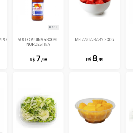
0.48 lt
AMPO
SUCO CAJUINA 4800ML
MELANCIA BABY 300G
NORDESTINA
7
8
9
R$
,98
R$
,99