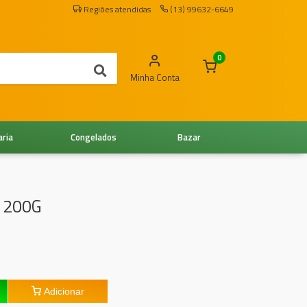
Regiões atendidas
(13) 99632-6649
0
Minha Conta
aria
Congelados
Bazar
 200G
Adicionar