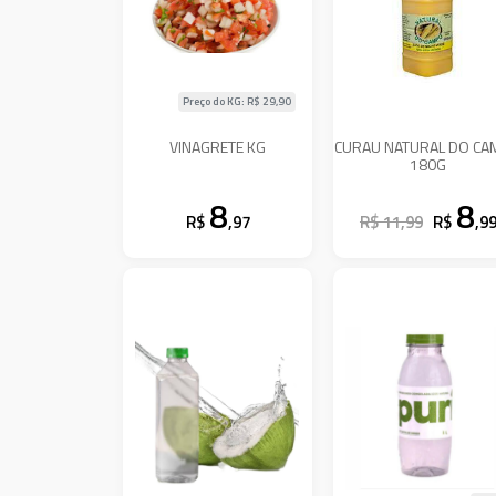
Preço do KG: R$
29,90
VINAGRETE KG
CURAU NATURAL DO C
180G
8
8
R$
,97
R$ 11,99
R$
,9