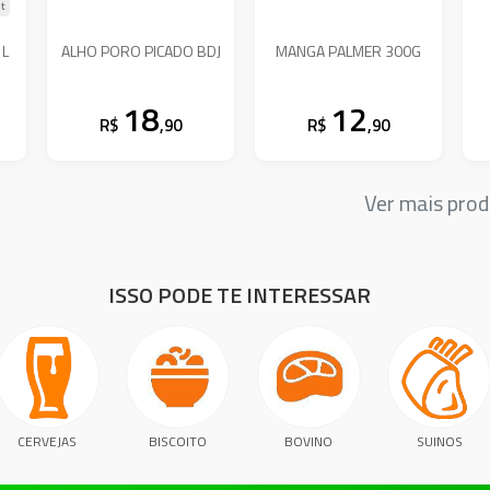
lt
1L
ALHO PORO PICADO BDJ
MANGA PALMER 300G
18
12
R$
,90
R$
,90
Ver mais pro
ISSO PODE TE INTERESSAR
CERVEJAS
BISCOITO
BOVINO
SUINOS