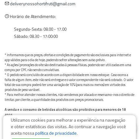
deliverynossohortifruti@gmail.com
Horário de Atendimento:
Segunda-Sexta: 08.00 - 17.00
Sábado: 08.30 - 17:00:00
* Informamos que os preços, ofertas e condições de pagamento são exclusivos para internet e
app válidos para o dia de hoje, podendo sofrer alterações sem aviso prévio.
* As ações/promoções do site são destinadas à pessoas físicas, podendo ser utilizadas em uma
compra por CPF, não sendo cumulativas.
* O pedido será concluído de acordo com a disponibilidade em nosso estoque. Caso ocorra a
falta de algum item, este não será entregue e o valor correspondente não será cobrado. O valor
total de sua compra poderá ter uma variação de 10% (para mais ou menos) em virtude dos
produtos de peso variável.
* Para melhor atender nossos clientes, não vendemos por atacado e reservamo-nos o direito de
limitar, por cliente, a quantidade dos produtos com preços promocionais.
A venda e o consumo de bebidas alcoólicas são proibidos para menores de 18
anos.
Utilizamos cookies para melhorar a experiência na navegação
Bebida alcoólica pode causar dependência química e, em excesso, provoca graves males à saúde.
0
Beba com moderação
e obter estatísticas das visitas. Ao continuar a navegação você
aceita nossa
política de privacidade
.