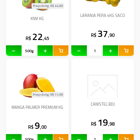
Preço do kg: R$
44,90
LARANJA PERA 4KG SACO
KIWI KG
37
22
R$
,90
R$
,45
Preço do kg: R$
17,99
CANISTEL BDJ
MANGA PALMER PREMIUM KG
19
9
R$
,98
R$
,00