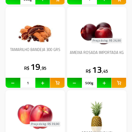
Preço do kg: R$
26,90
TAMARILHO BANDEJA 300 GRS
AMEIXA ROSADA IMPORTADA KG
19
13
R$
,95
R$
,45
Preço do kg: R$
39,90